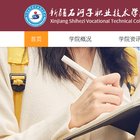
首页
学院概况
学院资
学院简介
学院动态
组织架构
师资概况
专业设置
学生管理
校企互动
学院领导
通知公告
党建动态
教师风采
人才培养
团学活动
实习实训
组织机构
实训室建设