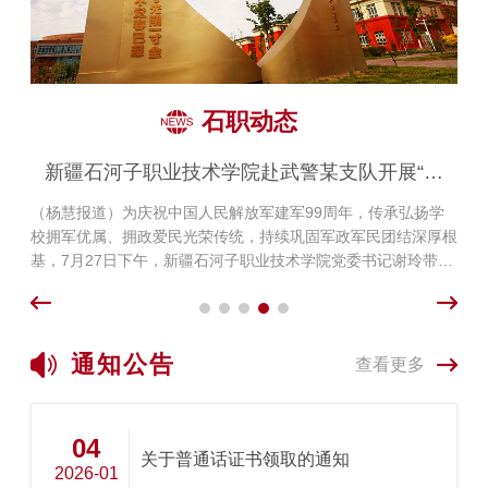
石职动态
石职动态
石职动态
石职动态
石职动态
新疆石河子职业技术学院赴属地监狱开展警示教
2026“一带一路”国际智能农业装备发展大会嘉宾
石河子职业技术大学承办2026“一带一路”国际智
新疆石河子职业技术学院赴武警某支队开展“八
新疆石河子职业技术学院赴69233部队开展“八
能农业装备发展大会平行分论坛
到访我校开展延伸交流活动
育 筑牢廉洁自律防线
一”拥军慰问
一”拥军慰问 深化军地双拥共建
（刘春晓报道）7月31日下午，出席2026“一带一路”国际智能农
（杨慧报道）为深入落实共建“一带一路”高质量发展部署，贯通
（杨慧报道）为扎实开展第28个党风廉政教育月活动，纵深推
（杨慧报道）为庆祝中国人民解放军建军99周年，传承弘扬学
（杨慧报道）为做好建军99周年拥军慰问工作部署，传承弘扬
业装备发展大会的疆内外高校专家、科研院所科研骨干、农机行
智能农机技术创新、产教协同育人与跨境农业产业合作链条，
进全面从严治党、从严治校，引导全体党员干部牢固树立正确政
校拥军优属、拥政爱民光荣传统，持续巩固军政军民团结深厚根
拥军优属、拥政爱民光荣传统，持续深化军地融合、巩固坚如磐
业龙头企业代表共计20余人走进石河子职业技术大学，开展实
2026“一带一路”国际智能农业装备发展大会在石河子大学举办。
绩观，严守廉洁从教底线，7月29日，新疆石河子职业技术学院
基，7月27日下午，新疆石河子职业技术学院党委书记谢玲带
石的军政军民团结，2026年7月25日，新疆石河子职业技术学院
地参观与专题座谈系列延伸交流活动。纪委书记万祥军、副院长
作为本次大会平行分论坛承办单位，石河子职业技术大学牵头举
组织中层及以上党员干部赴属地监狱，开展专题警示教育活动，
队，纪委书记万祥军、副院长张金果、学校相关职能部门负责人
党委书记谢玲、纪委书记万祥军带队，学院相关职能部门负责人
马彩梅陪同交流。嘉宾一行先后实地走访学校机械加工实训中
办农业生产智能装备工程应用技术论坛，同步承办“一带一路”智
推动党纪学习教育走深走实。活动开始，全体参学人员列队肃
一行前往武警某支队开展“八一”建军节走访慰问活动，向坚守执
一行前往69233部队开展建军节走访慰问活动，向全体官兵送上
心、数控精密加工中心、现代建筑技术实训中心、觉悟科技实训
能农业装备产教融合共同体年会暨智能农机技术与产业合作交流
立，在庄严肃穆的氛围中开启廉政教育“实景课堂”。学院党委书
勤战备一线的武警官兵送上节日慰问和祝福。座谈会上，谢玲代
慰问物资与节日诚挚祝福。座谈会上，谢玲代表全校师生向
场地，观摩农机零部件数控加工、智能机电装配、数字化焊接等
研讨会。疆内外高校专家、科研院所技术骨干、农机行业龙头企
记谢玲现场讲授廉政教育微党课。她指出，当前要紧扣职教本科
表全校师生向支队全体官兵致以节日问候与崇高敬意，感谢支队
69233部队全体官兵致以节日问候与崇高敬意，衷心感谢部队
通知公告
查看更多
实
建设新
在学校
04
关于普通话证书领取的通知
2026-01