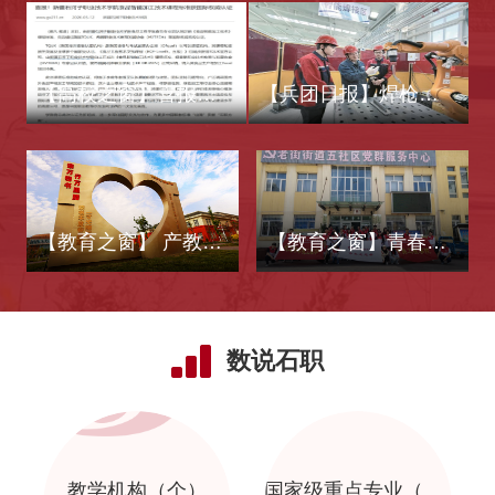
【高校之窗】喜报！新疆石河子职业技术学院食品智能加工技术课程标准获国际权威认证
【兵团日报】焊枪筑梦 匠心育人——记国家级技能大师工作室领衔人张俊祖
【教育之窗】 产教融合聚合力 协同育人启新程——新疆石河子职业技术学院与石河子开发区（高新区）、辖区企业举行三方座谈会
【教育之窗】青春为中国式现代化挺膺担当——新疆石河子职业技术学院开展纪念五四运动107周年系列活动
数说石职
）
教学机构（个）
国家级重点专业（个）