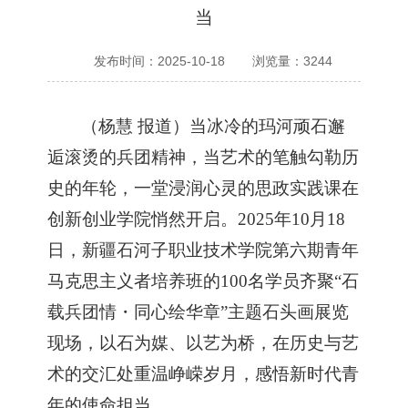
当
发布时间：2025-10-18
浏览量：
3244
（杨慧
报道）当冰冷的玛河顽石邂
逅滚烫的兵团精神，当艺术的笔触勾勒历
史的年轮，一堂浸润心灵的思政实践课在
创新创业学院悄然开启。
2025年10月18
日，新疆石河子职业技术学院第六期青年
马克思主义者培养班的100名学员齐聚“石
载兵团情・同心绘华章”主题石头画展览
现场，以石为媒、以艺为桥，在历史与艺
术的交汇处重温峥嵘岁月，感悟新时代青
年的使命担当。