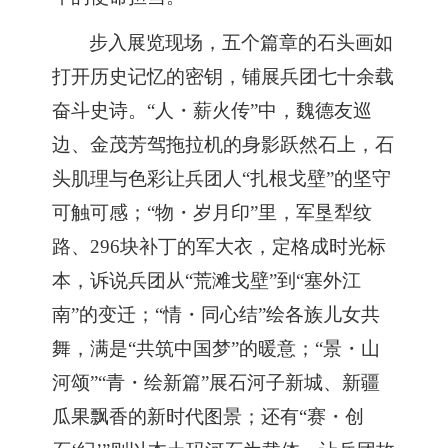
步入展览现场，五个篇章的石头画如
打开历史记忆的密钥，铺展兵团七十余载
奋斗史诗。
“人・薪火传”中，魏德友巡
边、金茂芳驾拖拉机的身影跃然石上，石
头肌理与色彩让兵团人“扎根戈壁”的坚守
可触可感；“物・岁月印”里，军垦犁纹
路、296块补丁的军大衣，定格成时光标
本，诉说兵团从“荒滩戈壁”到“塞外江
南”的变迁；“情・同心结”绘各族儿女共
舞，满是“共筑中国梦”的暖意；“景・山
河颂”“青・绘新篇”展石河子新城、新疆
瓜果飘香的新时代图景；还有“赛・创