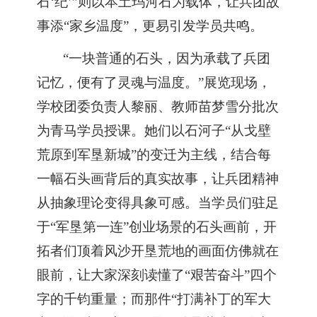
石‘纪’”则以本土玛河石为载体，让兵团故
事添“家乡温度”，更易引发学员共鸣。
“一块普通的石头，因为承载了兵团
记忆，便有了灵魂与温度。”展览现场，
学校团委负责人黎丽、教师苗梦雪分批次
为青马学员授课。她们以石河子“从戈壁
荒原到军垦新城”的变迁为主线，结合每
一幅石头画背后的真实故事，让兵团精神
从抽象理论变得具象可感。当学员们驻足
于“军垦第一连”创业场景的石头画前，开
拓者们顶着风沙开垦荒地的画面仿佛就在
眼前，让大家深刻读懂了“艰苦奋斗”四个
字的千钧重量；而那件“打满补丁的军大