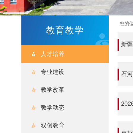
您的
教育教学
新疆
人才培养
专业建设
石河
教学改革
20
教学动态
双创教育