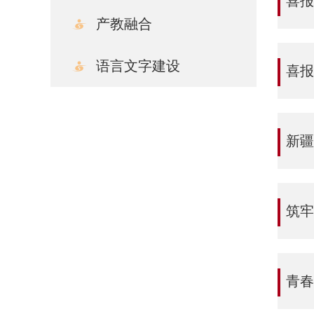
喜报
产教融合
语言文字建设
喜报
新疆
筑牢网
青春