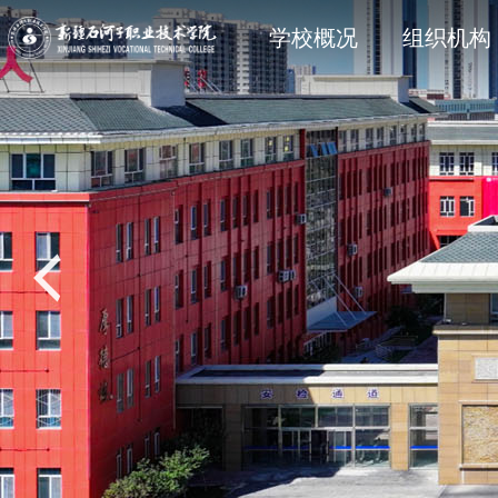
学院简介
石职动态
科研动态
信息公开法规与制度
现任领
院部风
创新服
主动公
学校概况
组织机构
党建专题
教学动态
学工处
招生专题
思政育
双创教
共青团
就业专
校风校训
媒体关注
科协技术学会
信息公开其它
石职印
语言文字建设