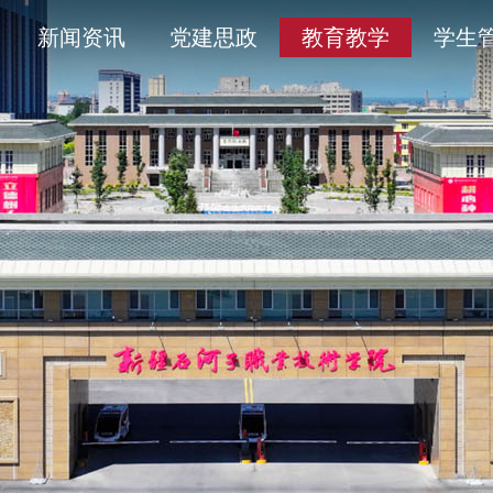
导
采
务平台
开清单目录
历史沿革
通知公告
学术委员会
信息公开年度报告
新闻资讯
党建思政
教育教学
学生
人
育
工作
题
产教融合
象
平安校园