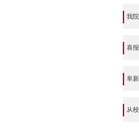
我
喜报！
阜新
从校