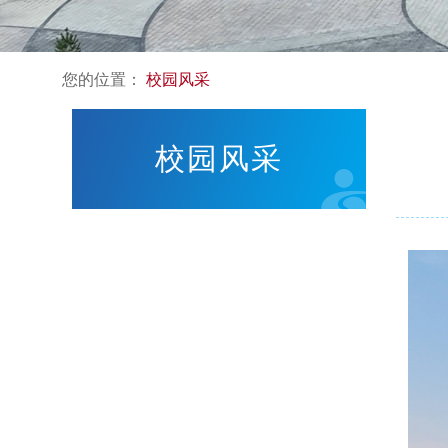
您的位置：
校园风采
校园风采