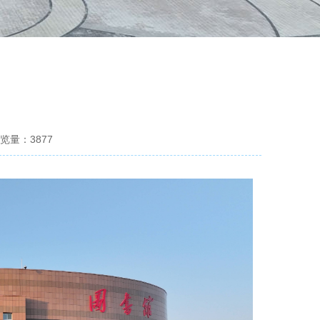
览量：
3877