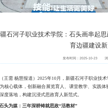
疆石河子职业技术学院：石头画串起思
育边疆建设新
发布时间：2025-10-23
浏
（
王需 杨慧报道
）
2025年10月，新疆石河子职业技
为核心载体，创新融合展览育人、课堂教学、实践体
深度落地，
构建
沉浸式思政育人新范式
。
石头为媒：三年深耕铸就思政
“
活教材
”