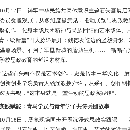
10月17日，铸牢中华民族共同体意识主题石头画展
委员受邀观展
，
从多维度提意见，推动展览与思政教
磨创作，化身承载兵团精神与民族团结的艺术载体。
青・绘新篇
”
四大脉络展开：魏德友巡边的坚毅身影、
温馨场景、石河子
军垦
新城的蓬勃生机
……一幅幅石
学校思政教育的鲜活素材库。
“
这些石头画不仅是艺术创作，更是传承中华文化
、
赓
创新创业学院负责人杨涵教授介绍，从采石、创作到
深度共鸣，
“
这本身就是一堂生动的思政实践课
”
。
实践赋能：青马学员与青年学子共传兵团故事
10月18日，展览现场同步开展沉浸式思政实践课——
展厅，以石为媒、以艺为桥，在历史与艺术的对话中