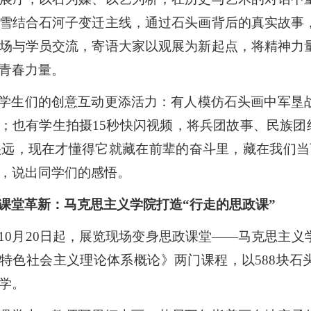
雪结合石河子变迁主线，通过石头画背后的真实故事
场与学员交流，寄语大家以观展为新起点，将精神力
青春力量。
学生们的创意互动更添活力：有人模仿石头画中军垦
；
也
有学生拍摄
15秒快闪视频，将兵团故事、民族
很远，现在才懂
得
它
就
藏在前辈的奋斗里，藏在我们当
，
说
出
同学们的感悟
。
课堂革新：马克思主义学院打造
“
行走的思政课
”
10月20日起，展览现场变身思政课堂——马克思主
特色社会主义理论体系概论》两门课程，以588块石
学。