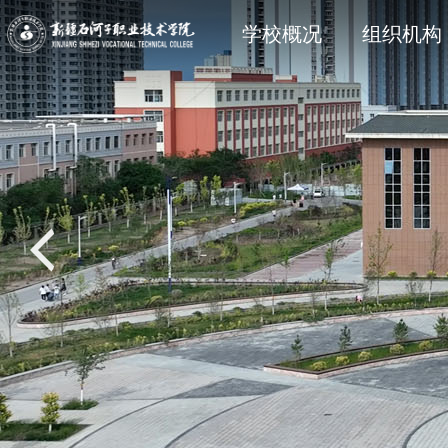
学院简介
石职动态
科研动态
信息公开法规与制度
现任领
院部风
创新服
主动公
学校概况
组织机构
党建专题
教学动态
学工处
招生专题
思政育
双创教
共青团
就业专
校风校训
媒体关注
科协技术学会
信息公开其它
石职印
语言文字建设