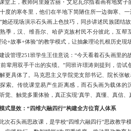
课堂上，教师阿里娅古丽・艾尼瓦尔指着画有地窝子
十度的寒冬里，他们在半地下简陋住所一边御寒、一
”
她还现场演示石头画上色技巧，同步讲述民族团结
熟季，汉、维吾尔、哈萨克族村民不分彼此，互帮
理论
+故事+体验
”
的教学模式，让抽象理论扎根历史现
建设管理
251班学生王佳意
说
：
“
今天看着石头画里的
是前辈用双手干出的实绩。
”
同班许璟涛则提到，尝试
解更具体了。马克思主义学院党支部书记、院长张敏
探索。传统课堂易产生距离感，而石头画为载体的
听觉、触觉多重体验，真正实现
‘
真学、真懂、真信、
模式显效：
“
四维六融四行
”
构建全方位育人体系
此次石头画思政课，是学校
“
四维六融四行
”
思政教学