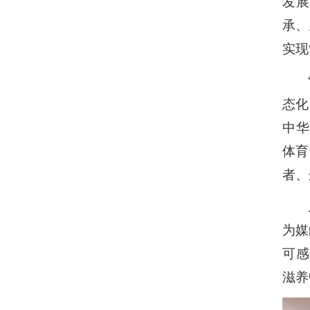
发展
承、
实现
态化
中华
体育
者、
为媒
可感
滋养