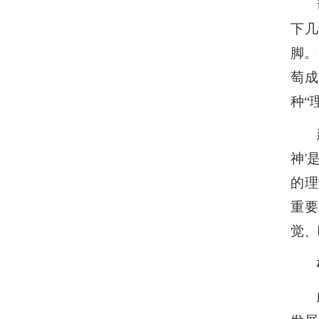
下几
脚。
萄成
种
“
神
'
的理
重要
觉、