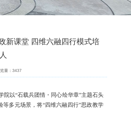
政新课堂 四维六融四行模式培
人
览量：
3437
术学院以
“
石载兵团情・同心绘华章
”
主题石头
验等多元场景，将
“
四维六融四行
”
思政教学