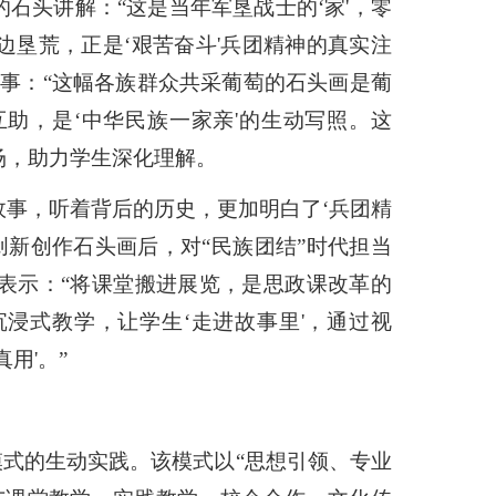
的石头讲解：
“
这是当年军垦战士的
‘
家
'，零
边垦荒，正是
‘
艰苦奋斗
'兵团精神的真实注
故事：
“
这幅各族群众共采葡萄的石头画是葡
互助，是
‘
中华民族一家亲
'的生动写照。这
场，助力学生深化理解。
故事，听着背后的历史，
更加
明白
了
‘
兵团精
创新创作石头画后，对
“
民族团结
”
时代担当
表示：
“
将课堂搬进展览，是思政课改革的
沉浸式教学，让学生
‘
走进故事里
'，通过视
真用
'。
”
模式的生动实践。该模式以
“
思想引领、专业