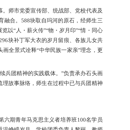
启幕。师市党委宣传部、统战部、党校代表及
育融合。
588块取自玛河的原石
，
经师生三
展览以
“
人・薪火传
”“
物・岁月印
”“
情・同心
296块补丁军大衣的岁月留痕、各族儿女共
头画全景式诠释
“
中华民族一家亲
”
理念，更
续
兵团精神的实践载体。
”
负责承办石头画
梳理故事脉络，师生在过程中已与兵团精神
第六期青年马克思主义者培养班100名学员
重温峥嵘岁月。学校团委负责人黎丽、教师