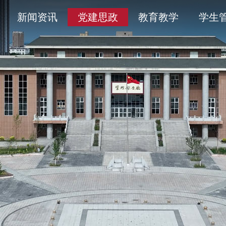
导
采
务平台
开清单目录
历史沿革
通知公告
学术委员会
信息公开年度报告
新闻资讯
党建思政
教育教学
学生
人
育
工作
题
产教融合
象
平安校园