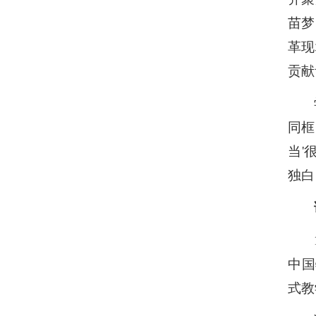
苗梦
革现
贡献
同框
当
'
独白
中国
式教