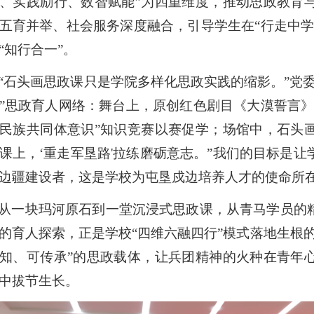
、实践励行、数智赋能
”
为四重维度，推动思政教育
五育并举、社会服务深度融合，引导学生在
“
行走中
“
知行合一
”
。
“
石头画思政课只是学院多样化思政实践的缩影。
”
党
”
思政育人网络：舞台上，原创红色剧目《大漠誓言
民族共同体意识”
知识竞赛以赛促学；场馆中，石头
课上
，
‘
重走军垦路
'
拉练磨砺意志。
”
我们的目标是让
边疆建设者，这是学校
为屯垦戍边培养人才
的使命所
从一块玛河原石到一堂沉浸式思政课，从青马学员的
的育人探索，正是学校
“四维六融四行”模式落地生根
知、可传承”的思政载体，让兵团精神的火种在青年
中拔节生长。