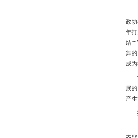
党员风采
政协
业余党校
年打
结
”“
规章制度
舞的
资料下载
成为
展的
产生
齐聚