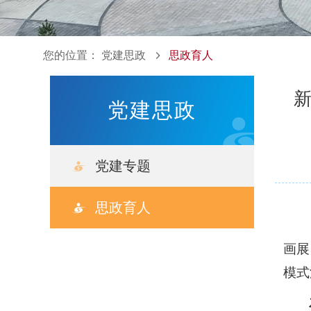
您的位置：
党建思政
思政育人
新
党建思政
党建专题
党建动态
思政育人
组织工作
画展
模式
理论学习
党建研究