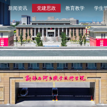
导
采
务平台
开清单目录
历史沿革
通知公告
学术委员会
信息公开年度报告
新闻资讯
党建思政
教育教学
学生
人
育
工作
题
产教融合
象
平安校园