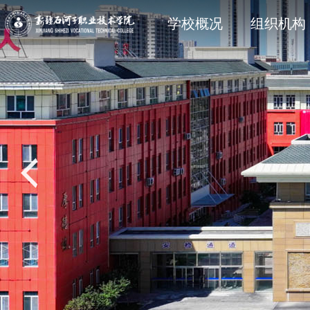
学院简介
石职动态
科研动态
信息公开法规与制度
现任领
院部风
创新服
主动公
学校概况
组织机构
党建专题
教学动态
学工处
招生专题
思政育
双创教
共青团
就业专
校风校训
媒体关注
科协技术学会
信息公开其它
石职印
语言文字建设