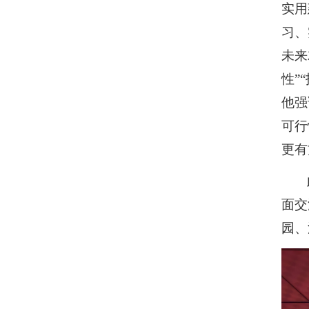
实用
党员风采
习、
未来
业余党校
性”
规章制度
他强
可行
资料下载
更有
面交
园、