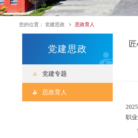
您的位置：
党建思政
思政育人
匠
党建思政
党建专题
党建动态
思政育人
组织工作
20
职业
理论学习
党建研究