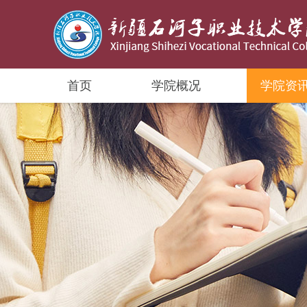
首页
学院概况
学院资
学院简介
学院动态
组织架构
师资概况
专业设置
学生管理
校企互动
学院领导
通知公告
党建动态
教师风采
人才培养
团学活动
实习实训
组织机构
实训室建设