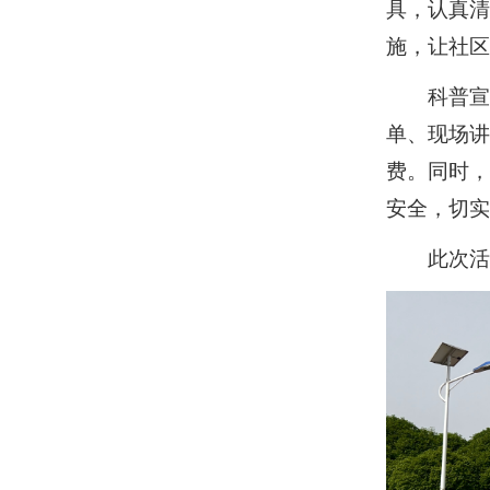
具，认真
施，让社
科普
单、现场
费。同时
安全，切
此次