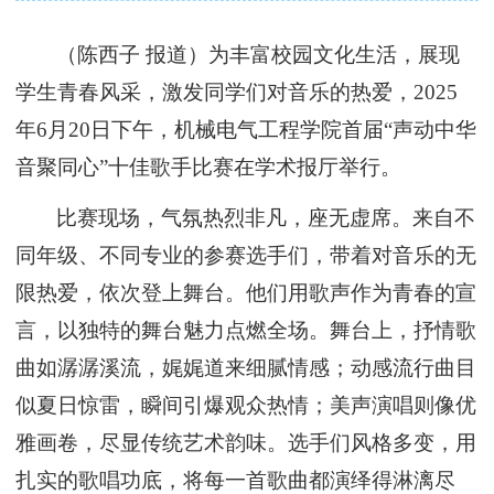
（
陈西子
报道
）
为丰富校园文化生活，展现
学生青春风采，激发同学们对音乐的热爱，
2025
年6月20日下午
，机械电气工程学院首届
“声动中华
音聚同心
”十佳歌手比赛在
学术报厅
举行。
比赛现场
，
气氛热烈非凡，座无虚席。来自不
同年级、不同专业的参赛选手们，带着对音乐的无
限热爱，依次登上舞台。他们用歌声作为青春的宣
言，以独特的舞台魅力点燃全场。舞台上，抒情歌
曲如潺潺溪流，娓娓道来细腻情感；动感流行曲目
似夏日惊雷，瞬间引爆观众热情；美声演唱则像优
雅画卷，尽显传统艺术韵味。选手们风格多变，用
扎实的歌唱功底，将每一首歌曲都演绎得淋漓尽