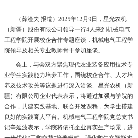
（
薛淦夫
报道
）
2025年
12月9日，星光农机
（新疆）股份有限公司领导一行4人
来到
机械电气
工程学院
开展校企合作专题座谈
，机械电气工程学
院领导及相关专业教师骨干参加座谈。
会上，与会
双方聚焦现代农业装备应用技术专
业学生实践能力培养
工作
，
围绕
校企合作、人才培
养及技术攻关等议题进行深入洽谈。星光农机（新
疆）有限公司
企业代表
表示
，
将通过
加强与学院的
合作，
共建实践基地、联合开发课程，为学生搭建
良好的
实践育人平台。机械电气工程学院
党总支书
记辛延波
表示，
学院
将依托企业真实生产场景，进
一步优化
“工学交替”培养模式，强化学生在智能农