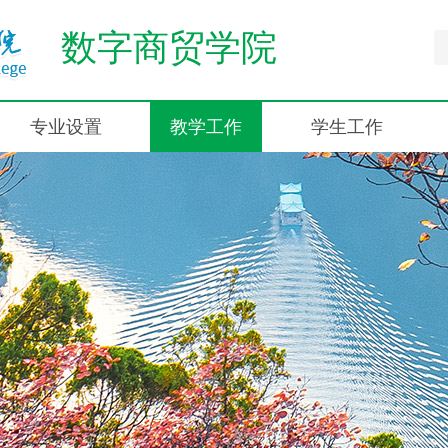
数字商贸学院
专业设置
教学工作
学生工作
现代物流管理
师资队伍
团学活动
航空物流管理
专业建设
心灵驿站
电子商务
学生技能考核
校友风采
市场营销
大数据与会计