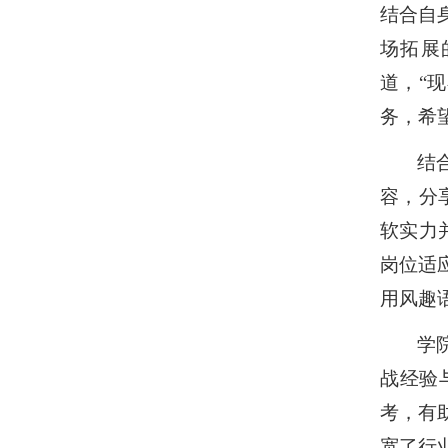
结合自
场拓展
道，“
务，希
结
容，分
软实力
岗位适
用风趣
学
战经验
考，有
宽了行