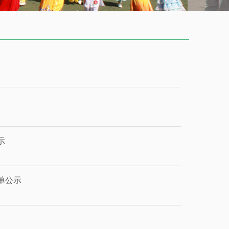
示
单公示