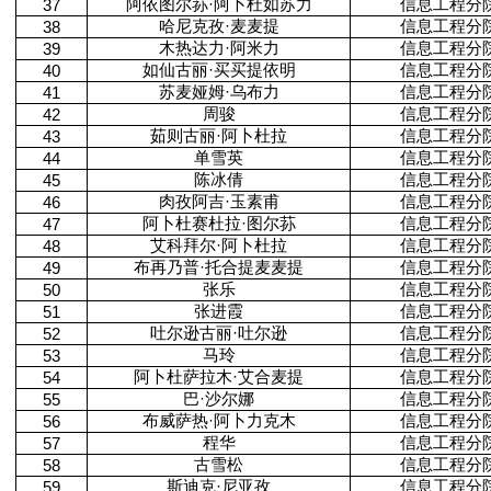
阿依图尔荪·阿卜杜如苏力
信息工程分
37
哈尼克孜·麦麦提
信息工程分
38
木热达力·阿米力
信息工程分
39
如仙古丽·买买提依明
信息工程分
40
苏麦娅姆·乌布力
信息工程分
41
周骏
信息工程分
42
茹则古丽·阿卜杜拉
信息工程分
43
单雪英
信息工程分
44
陈冰倩
信息工程分
45
肉孜阿吉·玉素甫
信息工程分
46
阿卜杜赛杜拉·图尔荪
信息工程分
47
艾科拜尔·阿卜杜拉
信息工程分
48
布再乃普·托合提麦麦提
信息工程分
49
张乐
信息工程分
50
张进霞
信息工程分
51
吐尔逊古丽·吐尔逊
信息工程分
52
马玲
信息工程分
53
阿卜杜萨拉木·艾合麦提
信息工程分
54
巴·沙尔娜
信息工程分
55
布威萨热·阿卜力克木
信息工程分
56
程华
信息工程分
57
古雪松
信息工程分
58
斯迪克·尼亚孜
信息工程分
59