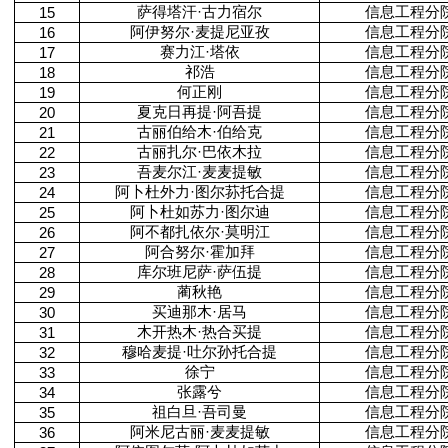
萨得塔汗·古力宿尔
信息工程分
15
阿伊努尔·麦提尼亚孜
信息工程分
16
赛力江·塔依
信息工程分
17
祁浩
信息工程分
18
何正刚
信息工程分
19
夏克日再提·阿吾提
信息工程分
20
古丽伯给木·伯给克
信息工程分
21
古丽扎尔·巴依木拉
信息工程分
22
吾麦尔江·麦麦提敏
信息工程分
23
阿卜杜外力·图尔荪托合提
信息工程分
24
阿卜杜如苏力·图尔迪
信息工程分
25
阿不都扎依尔·莫明江
信息工程分
26
阿合努尔·霍加拜
信息工程分
27
库尔班尼萨·萨伍提
信息工程分
28
蔺秋艳
信息工程分
29
买迪那木·居马
信息工程分
30
木开热木·热合买提
信息工程分
31
穆哈麦提·吐尔孙托合提
信息工程分
32
徐宁
信息工程分
33
张露兮
信息工程分
34
祖白旦·吾司曼
信息工程分
35
阿米尼古丽·麦麦提敏
信息工程分
36