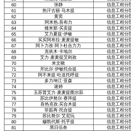
张静
信息工程分
60
热汗古丽·马木提
信息工程分
61
黄奕
信息工程分
62
阿米热.吾布力
信息工程分
63
矮米那·买卖提
信息工程分
64
艾力夏提·伊敏
信息工程分
65
买买阿布拉·麦麦提敏
信息工程分
66
阿卜力孜·阿卜杜合力力
信息工程分
67
克依木·卡地尔
信息工程分
68
艾力·麦麦提艾则孜
信息工程分
69
米文晓
信息工程分
70
开比尔·伊敏托合提
信息工程分
71
阿不来提·吐送托呼提
信息工程分
72
多力坤江·亚森
信息工程分
73
谢婷
信息工程分
74
玉苏普艾力·麦麦提图尔荪
信息工程分
75
苏比伊努尔·赛拜提
信息工程分
76
吾热克孜.买合木提
信息工程分
77
菲茹再·托合提
信息工程分
78
苏比努尔·艾尼玩
信息工程分
79
穆凯代斯·托乎提
信息工程分
80
黑日伍叁
信息工程分
81