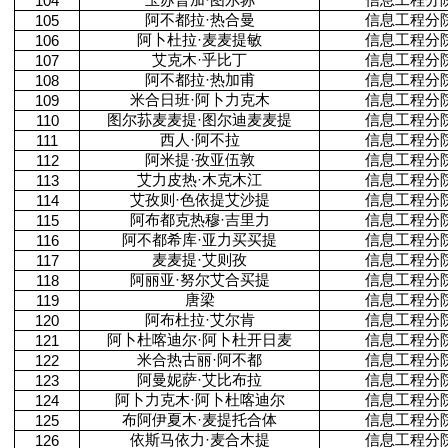
104
阿不都拉·热合曼
信息工程分
105
阿卜杜拉·麦麦提敏
信息工程分
106
艾克木·乎比丁
信息工程分
107
阿不都拉·热加甫
信息工程分
108
米合日班·阿卜力克木
信息工程分
109
图尔荪麦麦提·图尔迪麦麦提
信息工程分
110
西人·阿不拉
信息工程分
111
阿米提·孜亚伍敦
信息工程分
112
艾力皮热·木克木江
信息工程分
113
艾孜则·色依提艾沙提
信息工程分
114
阿布都克热穆·吉里力
信息工程分
115
阿不都希库·亚力买买提
信息工程分
116
麦麦提·艾则孜
信息工程分
117
阿丽亚·努尔艾合买提
信息工程分
118
唐梁
信息工程分
119
阿布杜拉·艾尔肯
信息工程分
120
阿卜杜喀迪尔·阿卜杜开日麦
信息工程分
121
米合热古丽·阿不都
信息工程分
122
阿曼妮萨·艾比布拉
信息工程分
123
阿卜力克木·阿卜杜喀迪尔
信息工程分
124
布阿伊夏木·麦提托合体
信息工程分
125
依斯马依力·麦合木提
信息工程分
126