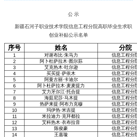
公 示
新疆石河子职业技术学院信息工程分院高职毕业生求职
创业补贴公示名单
序号
姓名
分院
对谢布比·朱马力
信息工程分
1
阿卜杜萨拉木·图尔荪
信息工程分
2
艾克热木·吐尔逊
信息工程分
3
买买提·萨依木
信息工程分
4
阿曼古丽·卡迪尔
信息工程分
5
阿卜杜萨拉木·麦麦提力
信息工程分
6
艾力牙尔江·托合提
信息工程分
7
海茹尼莎·马木提
信息工程分
8
热萨来提·阿布力克穆
信息工程分
9
玛伊热·米吉提
信息工程分
10
米拉迪力·克拜都拉
信息工程分
11
艾科热木·衣布拉音
信息工程分
12
陈俊豪
信息工程分
13
王嘉璇
信息工程分
14