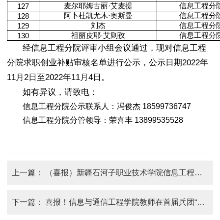
麦尔耶姆古丽·艾麦提
信息工程分
127
阿卜杜凯尤木·奥斯曼
信息工程分
128
刘杰
信息工程分
129
祖丽皮耶·艾则孜
信息工程分
130
经信息工程分院评审小组会议通过，现对信息工程
分院求职创业补贴审核名单进行公示，公示日期2022年
11月2日至2022年11月4日。
如有异议，请致电：
信息工程分院
公示联系人：冯俊杰 18599736747
信息工程分院
分管领导：荣喜丰 13899535528
上一篇：
（喜报）新疆石河子职业技术学院信息工程分院学生荣获全国“齐风杯”首届职业院校融媒体技术应用技能大赛二等奖
下一篇：
喜报！信息与通信工程学院教师在首届兵团“固网杯”网络安全竞赛中勇夺职工组团体一等奖