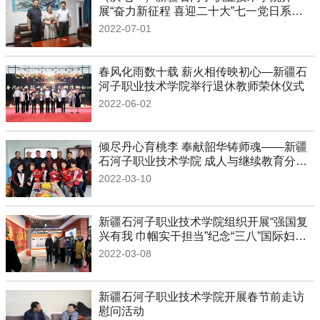
展“奋力新征程 喜迎二十大”七一党日系列
活动
2022-07-01
春风化雨数十载 薪火相传映初心—新疆石
河子职业技术学院举行退休教师荣休仪式
2022-06-02
倾尽丹心育桃李 奉献韶华铸师魂——新疆
石河子职业技术学院 成人与继续教育分院
举办欢送2022...
2022-03-10
新疆石河子职业技术学院组织开展“强国复
兴有我 巾帼实干担当”纪念“三八”国际妇女
节主题系列活...
2022-03-08
新疆石河子职业技术学院开展春节前走访
慰问活动