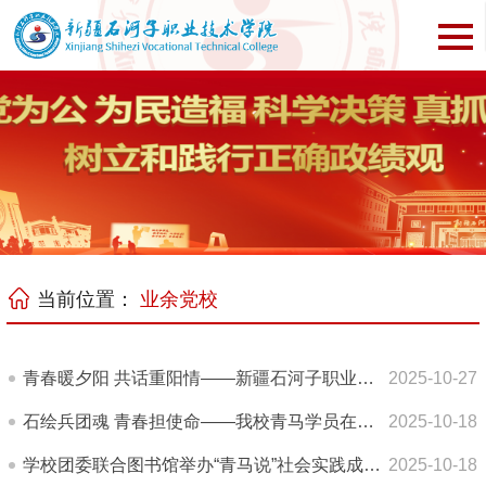
当前位置：
业余党校
青春暖夕阳 共话重阳情——新疆石河子职业技术学院团委组织青马班学员赴银龄长者公寓开展志愿服务活动
2025-10-27
石绘兵团魂 青春担使命——我校青马学员在石头画展览中感悟时代担当
2025-10-18
学校团委联合图书馆举办“青马说”社会实践成果展示宣讲会
2025-10-18