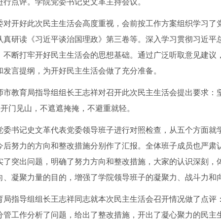
进行点评。学院党委书记史文革主持会议。
委对开好此次民主生活会高度重视，会前按工作方案组织学习了
认真研读《习近平谈治国理政》第三卷等。深入学习贯彻习近平
，不断打牢开好民主生活会的思想基础。通过广泛听取意见建议
和发言提纲，为开好民主生活会做了充分准备。
师市教育局指导组组长王志祥对召开此次民主生活会提出要求：坚
，要开门见山，不遮遮掩掩，不避重就轻。
党委书记史文革代表党委领导班子进行对照检查，从五个方面就
今后努力的方向和整改措施分别作了汇报。全体班子成员也严肃
实了突出问题，明确了努力方向和整改措施，大家的认识深刻，
向、凝聚力量的目的，增强了学院领导班子的凝聚力、战斗力和
育局指导组组长王志祥同志就本次民主生活会召开情况做了点评
分管工作分析了问题，给出了整改措施，开出了凝心聚力的民主