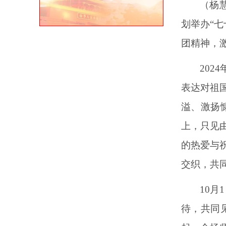
（杨
划举办“
团精神，
202
表达对祖
溢、激扬
上，只见
的热爱与
交织，共
10
待，共同