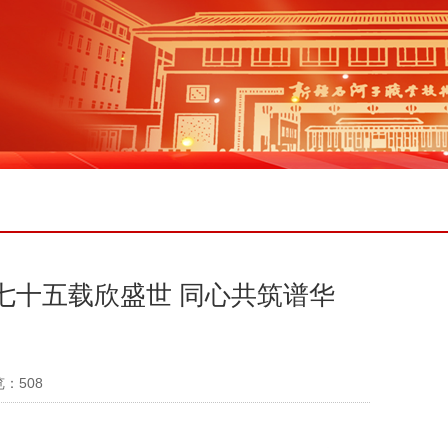
七十五载欣盛世 同心共筑谱华
览：
508