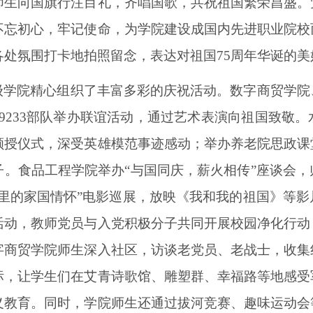
师生向国旗行注目礼，齐唱国歌，共祝祖国繁荣昌盛。
不忘初心，牢记使命，为学院建设成国内先进职业院校
各处氛围打卡地拍照留念，表达对祖国75周年华诞的美
级学院精心组织了丰富多彩的庆祝活动。
数字商贸学院
69233部队举办联谊活动，通过艺术表演向祖国致敬
颁授仪式，深受英雄模范事迹感动；举办养老院思政课
子。食品工程学院举办“与国同庆，薪火相传”座谈会
影里的家国情怀”电影巡展，放映《我和我的祖国》等
活动，教师党员与入党积极分子共同开展校园净化行动
字商贸学院师生深入社区，访谈老党员、老战士，收集
标，让学生们在艾青诗歌馆、雕塑群、幸福路等地感受
义教育。同时，学院师生还通过拔河竞赛、趣味运动会