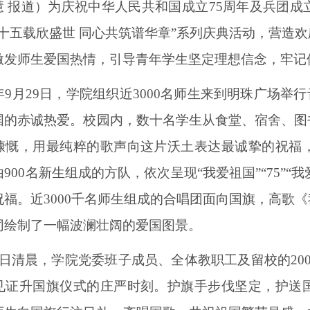
慧
报道）为庆祝中华人民共和国成立
75周年及兵团成
七十五载欣盛世 同心共筑谱华章”系列庆典活动，营造
激发师生爱国热情，引导青年学生坚定理想信念，牢记
4年9月29日，
学院组织近
3000名师生来到明珠广场举
国的赤诚热爱。校园内
，
数十名学生从食堂、宿舍、图
慷慨，用最纯粹的歌声向这片沃土表达最诚挚的祝福
由
900名新生组成的方队，依次呈现“我爱祖国”“75”“我
祝福。近3000千名师生组成的合唱团面向国旗，高歌
同绘制了一幅波澜壮阔的爱国图景。
月1日清晨，学院党委班子成员、全体教职工及留校的2
见证升国旗仪式的庄严时刻。护旗手步伐坚定，护送