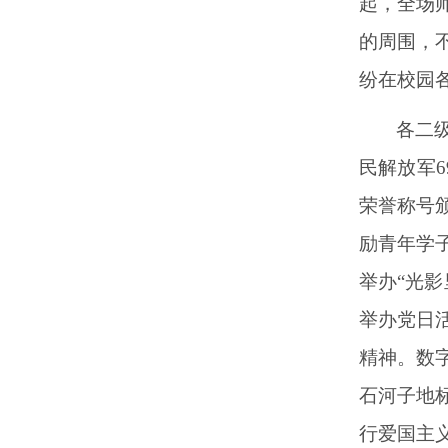
起，全场
的周围，
纷在校园
各二
民解放军
荣誉称号
励青年学
举办“光
举办党日
精神。数
石河子地
行爱国主