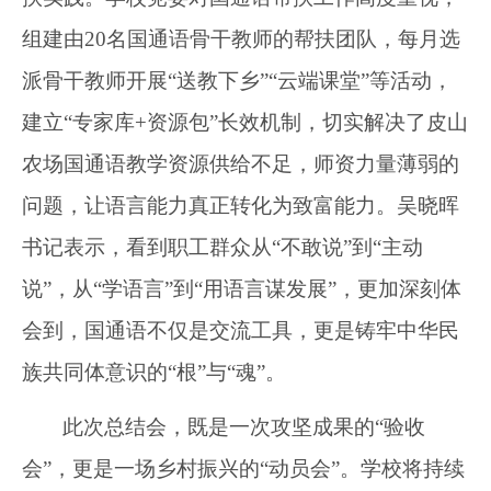
组建由
20
名国通语骨干教师的帮扶团队，每月选
派骨干教师开展
“送教下乡”“云端课堂”等活动
，
建立
“
专家库
+资源包
”
长效机制，
切实解决了皮山
农场国通语
教学资源供给不足
，
师资力量薄弱的
问题
，让语言能力真正转化为致富能力。吴晓晖
书记
表示，
看到职工群众从
“
不敢说
”
到
“
主动
说
”
，从
“
学语言
”
到
“
用语言谋发展
”
，更加深刻体
会到
，
国通语不仅是交流工具，更是铸牢中华民
族共同体意识的
“
根
”
与
“
魂
”
。
此次总结会，既是一次攻坚成果的
“验收
会”，更是一场乡村振兴的“动员会”。
学校
将持续