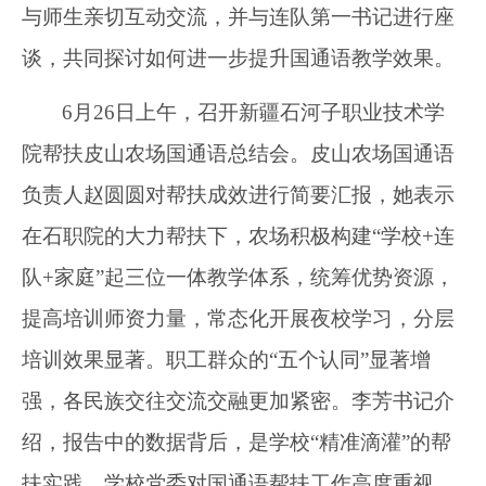
与师生亲切互动交流，并与连队第一书记进行座
谈，共同探讨如何进一步提升国通语教学效果。
6
月
26
日上午，
召开新疆石河子职业技术学
院帮扶皮山农场国通语总结会
。
皮山农场国通语
负责人赵圆圆对帮扶成效进行简要汇报
，她表示
在
石职院
的
大力
帮扶下，
农场积极
构建
“
学校
+连
队+家庭
”
起
三位一体教学体系，
统筹优势资源，
提高培训师资力量，常态化开展夜校学习，分层
培训效果显著。
职工群众的
“五个认同”
显著增
强，各民族交往交流交融更加紧密。李芳
书记
介
绍，报告中的数据背后，是
学校
“精准滴灌”的帮
扶实践。
学校
党委对国通语帮扶工作高度重视，