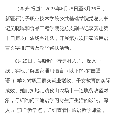
（
李芳
报道
）
2025年
6
月
2
5
日至
6
月
2
6
日
，
新疆石河子职业技术学院
公共基础学院
党总支
书
记吴晓晖和食品工程学院
党总支
副书记李芳赴
第
十四师
皮山农场各连队
，
开展第
八
次国家通用语
言文字
推广普及攻坚帮扶活动
。
6月
2
5日，吴晓晖
一行走村入户、深入
一
线
，实地了解
国家通用语言（以下简称
“国通
语”）
学习对职工群众就业增收、子女教育的实际
成效。
她们
实地走访皮山农场十一连脱贫攻坚对
象，
仔细询问国通语学习对生产生活的影响
。
深
入五连
3个教学点，详细查看国通语教学课堂，