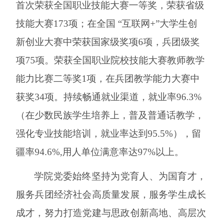
首次荣获全国职业技能大赛一等奖，荣获
省级
技能大赛
173
项；在全国
“互联网+”大学生创
新创业大赛中荣获国家级奖项6
项
，兵团级奖
项
75
项
。
荣获全国职业院校技能大赛教师教学
能力比赛二等奖
1项，在
兵团教学能力大赛中
获奖
34
项。
持续
畅通就业渠道，就业率
96.3%
（在少数民族学生培养上，普及普通话教学，
强化专业技能培训，就业率达到95.5%），留
疆率94.6%,用人单位满意率达97%以上。
学院党委始终坚持为党育人、为国育才，
服务兵团经济社会高质量发展，服务学生成长
成才，努力打造党建与思政创新高地、高层次