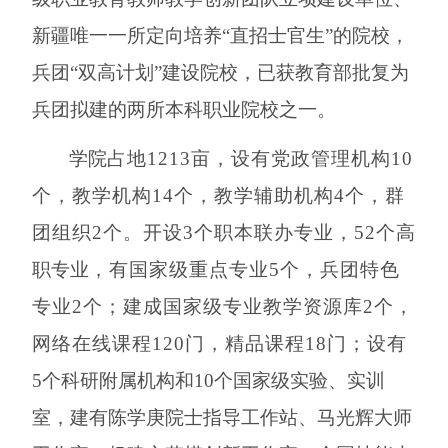
新疆唯一一所定向培养
“直招士官生”的院校，
兵团“双高计划”建设院校，
已获教育部批复为
兵团拟建的两所本科职业院校之一
。
学院
占地
1213
亩，
设有党政管理机构
10
个，教学机构14个，教学辅助机构4个，群
团组织2个。
开设
3个职本联办专业，52个
高
职专业
，有国家级重点专业
5个，兵团特色
专业2个；建成国家级专业教学资源库2个，
网络在线课程120门，精品课程18门；设有
5个科研附属机构和10个国家级实验、实训
室，建有陈学庚院士指导工作站、马光辉大师