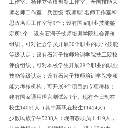
工作室、杨建立劳模创新工作室、全国技能大
师名师工作室、兵团级“双师型”名师工作室和
思政名师工作室等
9
个；设有国家职业技能鉴
定所2个；设有
石河子技师培训学院社会评价
组织
，可对
社会学员开展
30
个
职业的职业技能
等级认定
；
设有石河子技师培训学院技工院校
评价组织，可对本校学生开展
28个职业的职业
技能等级认定；设有石河子技师培训学院专项
能力考核机构，可开展8个项目的专项考核；
建有国家通用语言测试站1个。
现有全日制在
校生
14061
人
（
其中高职在校生
11414
人
），
少数民族学生
5238
人；现有教职员工
41
9
人，