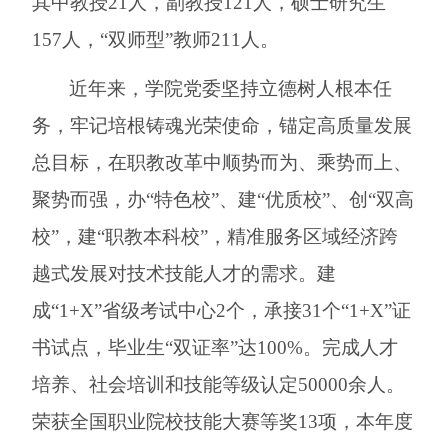
其中教授
21
人，副教授
121人，硕士研究生
157人，“双师型”教师211人。
近
年来
，学院党委
坚持立德树人根本任
务，牢记培根铸魂光荣使命，
锚定高质量发展
总目标，
在职教改革中顺势而为、乘势而上、
聚势而强，办
“特色校”、建“优质校”、创“双高
校”，建“职教本科校”，
精准服务
区域
经济跨
越式发展对技术技能人才的需求。建
成
“1+X”省级考试中心2个，承接
31
个
“1+X”证
书试点，毕业生“双证率”达100%。完成人才
培养、社会培训和技能
等级认定
5
0000余人。
荣获全国职业院校技能大赛等奖
13
项，
本年度