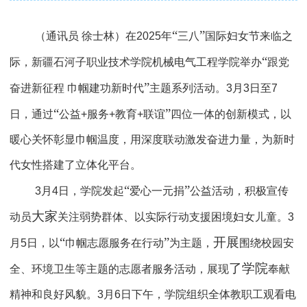
“
”
（通讯员
徐士林）在
2025
年
三八
国际妇女节来临之
“
际，新疆石河子职业技术学院机械电气工程学院举办
跟党
”
奋进新征程
巾帼建功新时代
主题系列活动。
3
月
3
日至
7
“
”
日，通过
公益
+
服务
+
教育
+
联谊
四位一体的创新模式，以
暖心关怀彰显巾帼温度，用深度联动激发奋进力量，为新时
代女性搭建了立体化平台。
“
”
3
月
4
日，学院发起
爱心一元捐
公益活动，积极宣传
大家
动员
关注弱势群体、以实际行动支援困境妇女儿童。
3
“
”
开展
月
5
日，以
巾帼志愿服务在行动
为主题，
围绕校园安
了学院
全、环境卫生等主题的志愿者服务活动，展现
奉献
精神和良好风貌。
3
月
6
日下午，学院组织全体教职工观看电