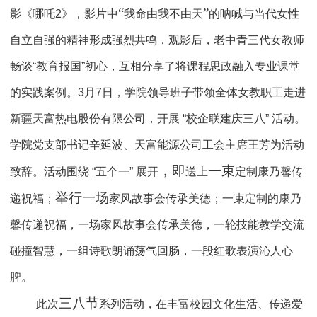
“
”
影《哪吒
2
》，影片中
我命由我不由天
的呐喊与当代女性
自立自强的精神形成强烈共鸣，观影后，老中青三代女教师
畅谈
“
教育报国
”
初心，互相分享了将课程思政融入专业课堂
的实践案例。
3
月
7
日，学院领导班子带领全体女教职工走进
新疆天富热电股份有限公司，开展
“
校企联建庆三八
”
活动。
学院党支部书记辛延波、天富能源公司工会主席王芳为活动
，即
一束
致辞。活动围绕
“
五个一
”
展开
送上
定制康乃馨传
举行一场
递祝福；
家风故事会传承美德；一束定制的康乃
馨传递祝福，一场家风故事会传承美德，一轮技能教学交流
碰撞智慧，一组诗歌朗诵荡气回肠，一段红歌表演沁人心
脾。
三八节
此次
系列活动，在丰富校园文化生活、传递爱