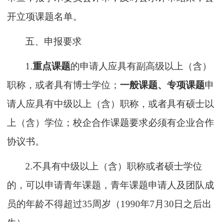
开立项课题名单。
五、申报要求
1
.
重点课题
的申请人应具有
副高
级以上（
含
）
职称
，
或
者具有博士学位；
一般课题
、
专项课题
申
请人应具有中级以上（
含
）职称，或者具有硕士以
上（
含
）
学位
；校企合作课题要求必须有企业合作
协议书。
2.
不具有中级以上（
含
）
职称
或者硕士学位
的，可以申请青年课题，青年课题申请人
及团队成
员
的年龄不得超过
35周岁（19
90
年
7
月
30日
之后
出