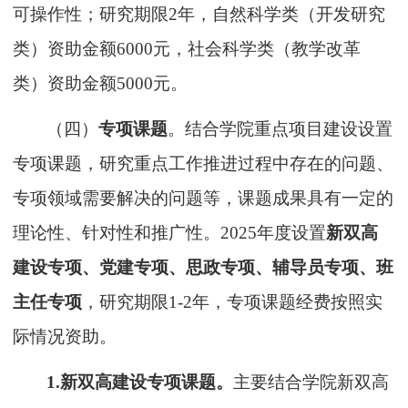
可操作性
；研究期限
2年，自然科学类
（
开发研究
类
）
资助金额
6000元，社会科学类
（
教学改革
类
）
资助金额
5
000
元。
（
四
）
专项
课题
。
结合学院重点项目建设设置
专项课题，
研究
重点工作推进过程中存在
的问题
、
专项领域需要解决的问题等
，课题成果具有一定的
理论
性、针对性和
推广
性
。
2025年度设置
新双高
建设专项、党建专项、思政专项、辅导员专项、班
主任专项
，
研究期限
1-2
年，
专项课题经费按照实
际情况资助
。
1.新双高建设专项课题。
主要结合学院新双高