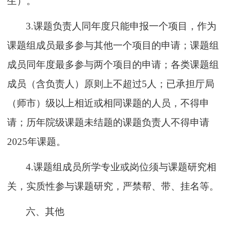
生）。
3.
课题负责人同年度只能申报一个项目，作为
课题组成员最多参与其他一个项目的申请；课题组
成员同年度最多参与两个项目的申请；
各
类
课题
组
成员
（
含
负责人）
原则上不超过
5
人；已
承担
厅局
（
师市
）级以上相近或相同课题的人员，不得申
请
；
历年
院级
课题未结题
的课题负责人不得申
请
20
2
5
年课题
。
4.课题组成员所学专业或岗位须与课题研究相
关，
实质性
参与课题研究，
严禁
帮、
带
、挂名等。
六、其他