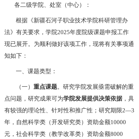
各
二级学院
、
处室（中心）
：
根据《新疆石河子职业技术学院科研管理办
法》有关要求，学院
202
5
年度院级课题申报工作
现已展开。为顺利做好该项工作，现将有关事项通
知如下：
一、课题类型：
（一）
重点
课题
。研究学院
发展
亟需破解的重
点问题，
研究
成果
可为
学院发展提供决策依据
，
具
有较强
的理论性
、针对性
和推广性
；研究期限
2—3
年，自然科学类
（
开发研究类
）
资助金额
10000
元，社会科学类
（
教学改革类
）
资助金额
8
000