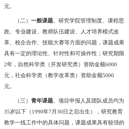
元。
（二）
一般
课题
。
研究学院管理
制度
、
课程思
政、
专业建设、教师队伍建设、人才培养模式改
革、校企合作、
技能
大赛等方面的问题，课题成果
具有一定的
理论
性、针对性和可操作性
；研究期限
2年，自然科学类
（
开发研究类
）
资助金额
6000
元，社会科学类
（
教学改革类
）
资助金额
5
000
元。
（三）
青年
课题
。项目申报人及团队成员均为
35岁
以下
（
19
90
年
7
月
30日
之后
出生）
，研究
教育
教学一线工作中的具体问题，课题成果具有较强的