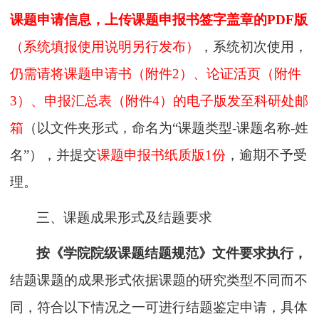
课题申请信息，上传课题申报书签字盖章的
PDF版
（系统填报使用说明另行发布）
，系统初次使用，
仍需
请将课题申请书（附件
2）、论证活页（附件
3）、申报汇总表（附件4）的电子版发至科研处邮
箱
（以文件夹形式，命名为
“课题类型-课题名称-姓
名”），并提交
课题申报书
纸质版
1
份
，
逾期不予受
理。
三、课题成果形式及结题要求
按
《
学院院级
课题结题规范》
文件要求
执行
，
结题课题的成果形式依据课题的研究类型不同而不
同，
符合以下情况
之一
可进行结题鉴定申请，具体