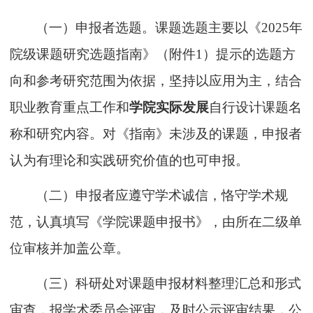
（一）申报者
选题。
课题选题主要以《
20
2
5
年
院级
课题
研究选题
指南》
（附件
1）提示
的选题方
向和参考研究范围为依据，
坚持以应用为主，
结合
职业教育重点工作和
学院
实际
发展
自行设计课题名
称和研究内容。对
《指南》未
涉及的课题，申报者
认为有理论和实践
研究
价值的也可申报
。
（二）申报者应遵守学术诚信，恪守学术规
范，
认真填写《
学院
课题申报书》
，
由所在
二级单
位
审核
并加盖公章。
（三）科研处
对课
题申报
材料整理汇总和形式
审查
，
报
学术委员会
评审，及时公示评审结果，公