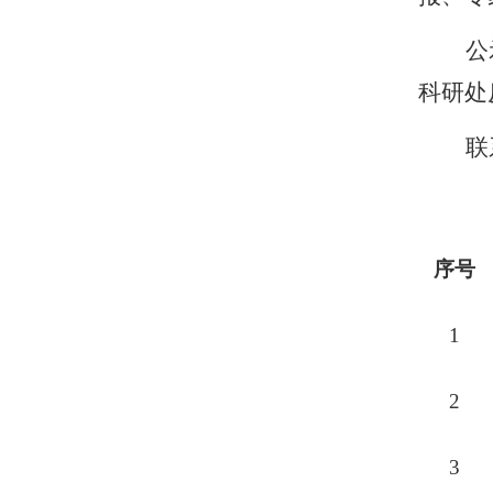
公
科研处
联
序号
1
2
3