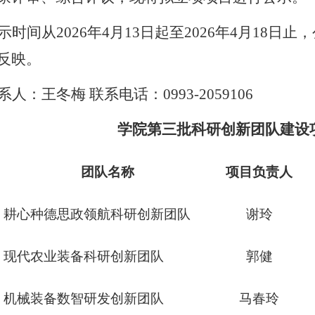
示时间从
202
6
年
4
月
1
3
日起至
202
6
年
4
月
18
日止，
反映。
系人
：
王冬梅
联系电话
：
0993-2059106
学院
第三批
科研创新团队建设
团队名称
项目负责人
耕心种德思政领航科研创新团队
谢玲
现代农业装备科研创新团队
郭健
机械装备数智研发创新团队
马春玲