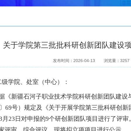
关于学院第三批批科研创新团队建设
发布时间：2026-04-13
浏览量：
3257
二级学院、处室（中心）
：
据
《
新疆石河子职业技术学院科研创新团队建设
〕
69
号
）
规定及《关于开展学院
第三批
科研创新
3
月
23
日对申报的
9
个研创新团队项目进行了评审
家评审、综合评议，
现将
拟立项项目
进行公示。