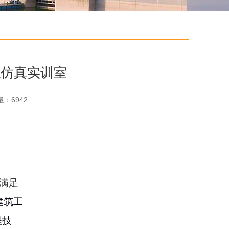
拟仿真实训室
量：
6942
满足
建筑工
程技