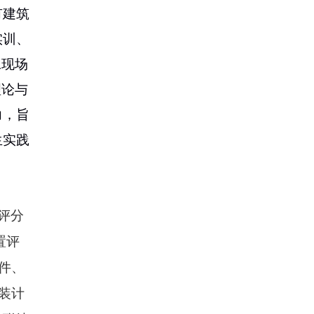
有建筑
实训、
工现场
理论与
力，旨
生实践
评分
置评
件、
装计