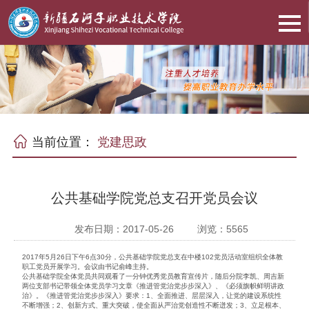
当前位置：
党建思政
公共基础学院党总支召开党员会议
发布日期：2017-05-26
浏览：
5565
2017年5月26日下午6点30分，公共基础学院党总支在中楼102党员活动室组织全体教
职工党员开展学习。会议由书记俞峰主持。
公共基础学院全体党员共同观看了一分钟优秀党员教育宣传片，随后分院李凯、周吉新
两位支部书记带领全体党员学习文章《推进管党治党步步深入》、《必须旗帜鲜明讲政
治》。《推进管党治党步步深入》要求：1、全面推进、层层深入，让党的建设系统性
不断增强；2、创新方式、重大突破，使全面从严治党创造性不断迸发；3、立足根本、