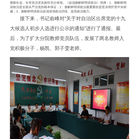
着眼长远，令管党治党实效性充分体现。《必须旗帜鲜明讲政治》强调：1、旗帜鲜明
讲政治是全面从严治党的根本保证；2、旗帜鲜明讲政治最重要的是坚决维护党中央权
威；3、旗帜鲜明讲政治必须加强政治历练、提高政治能力。
接下来，书记俞峰对“关于对自治区出席党的十九
大候选人初步人选进行公示的通知”进行了通报。最
后，为了扩大分院教师党员队伍，发展了两名教师入
党积极分子，杨凯、郭子雯老师。