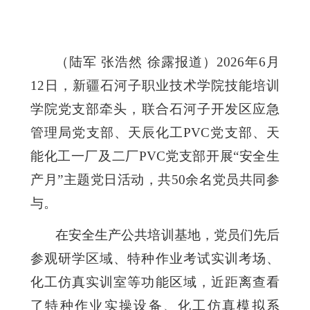
（
陆军
张浩然
徐露报道
）
2026年6月
12日
，新疆石河子职业技术学院技能培训
学院党支部牵头
，
联合石河子开发区应急
管理局党支部、天辰化工
PVC党支部、天
能化工一厂及二厂PVC党支部开展
“
安全生
产月
”
主题党日活动
，
共
50余名党员共同参
与。
在
安全生产公共培训基地
，
党员们
先后
参观研学区域、特种作业考试实训考场、
化工仿真实训室等功能区域，近距离查看
了
特种作业实操设备、化工仿真模拟系