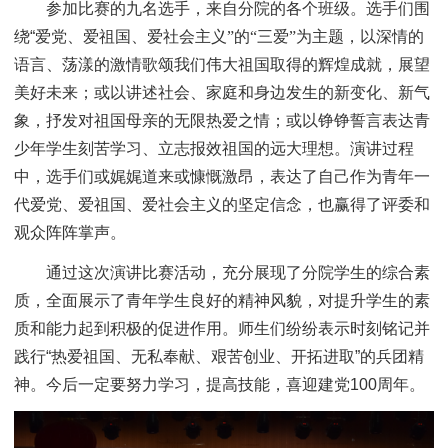
参加比赛的九名选手，来自分院的各个班级。选手们围
绕
“
爱党、爱祖国、爱社会主义”的“三爱”为主题，以深情的
语言、荡漾的激情歌颂我们伟大祖国取得的辉煌成就，展望
美好未来；或以讲述社会、家庭和身边发生的新变化、新气
象，抒发对祖国母亲的无限热爱之情；或以铮铮誓言表达青
少年学生刻苦学习、立志报效祖国的远大理想。演讲过程
中，选手们或娓娓道来或慷慨激昂，表达了自己作为青年一
代爱党、爱祖国、爱社会主义的坚定信念，也赢得了评委和
观众阵阵掌声。
通过这次演讲比赛活动，充分展现了分院学生的综合素
质，全面展示了青年学生良好的精神风貌，对提升学生的素
质和能力起到积极的促进作用。师生们纷纷表示时刻铭记并
践行“热爱祖国、无私奉献、艰苦创业、开拓进取”的兵团精
神。今后一定要努力学习，提高技能，喜迎建党100周年。