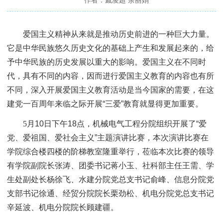
作者：戚凌超 余丽娟
爱国主义精神从来就是推动历史前进的一种巨大力量。
它是中华民族悠久历史文化的基础上产生和发展起来的，给
予中华民族的历史发展以重大的影响。爱国主义在不同时
代，具有不同的内容，因而进行爱国主义教育的内容也有所
不同，深入开展爱国
主义教育活动是当今国家的需要，在这
建党一百周年来临之际开展“三爱”教育就显得更加重要。
5月
10
日下午
18
点，机械电气工程分院组织开展了
“
爱
党、爱祖国、爱社会主义
”
主题演讲比赛，本次演讲比赛在
学院综合楼四楼的阶梯教室隆重举行，莅临本次比赛的领导
有学院副院长张涛、团委书记蒋小玉、社科部主任王需、学
生处副处长杨徐飞、水建分院党总支书记俞峰、信息分院党
支部书记徐通、经贸分院院长栗劲松、机电分院党总支书记
辛延波、机电分院院长顾建疆。