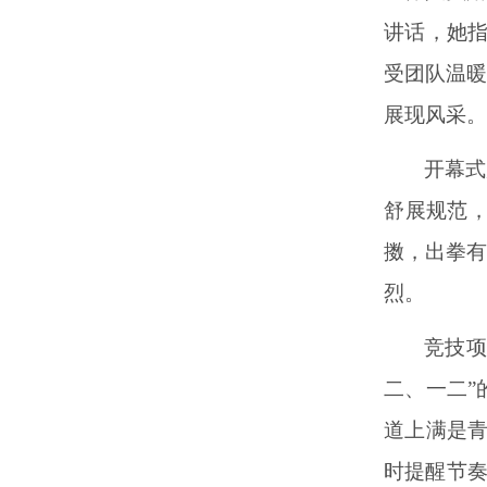
讲话，她
受团队温
展现风采。
开幕式
舒展规范
擞，出拳
烈。
竞技
二、一二
道上满是青
时提醒节奏