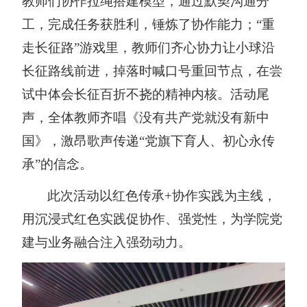
教师们协作拉绳搭建模型，通过默契沟通分
工，完成
任务
获胜利，锤炼了协作能力
；
“
重
走长征路
”
游戏里，教师们齐心协力让小球沿
长征路线前进，掉落时喊口号重回节点，在尝
试中体会长征百折不挠的精神内核。活动尾
声，全体教师齐唱《没有共产党就没有新中
国》，激昂歌声传递
“
党旗下育人、初心永传
承
”
的信念。
此次活动以红色传承
+协作实践为主线，
用
沉浸式红色实践促协作、强党性，为学院党
建与业务融合注入强劲动力。