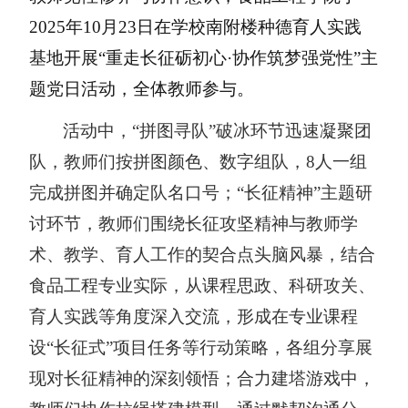
2025年10月23日在学校南附楼种德育人实践
基地
开展
“
重走长征砺初心
·
协作筑梦强党性
”
主
题党日活动，全体教师参与。
活动
中
，
“
拼图寻队
”
破冰环节迅速凝聚团
队
，
教师们按拼图颜色、
数字
组队，
8人一组
完成拼图并确定队名口号
；
“
长征精神
”
主题研
讨环节，教师们围绕长征攻坚精神与教师学
术、教学、育人工作的契合点头脑风暴，结合
食品工程专业实际，从课程思政、科研攻关、
育人实践等角度深入交流，形成在专业课程
设
“
长征式
”
项目任务
等
行动策略，各组分享展
现对长征精神的深刻领悟
；
合力建塔游戏中，