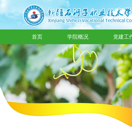
首页
学院概况
党建工
学院简介
党组织架构
师资概况
专业设置
校企互动
团总支
校友风采
团学活动
学院领导
教师风采
人才培养
实习实训
校友活动
党建动态
学生事务
组织机构
实训室建设