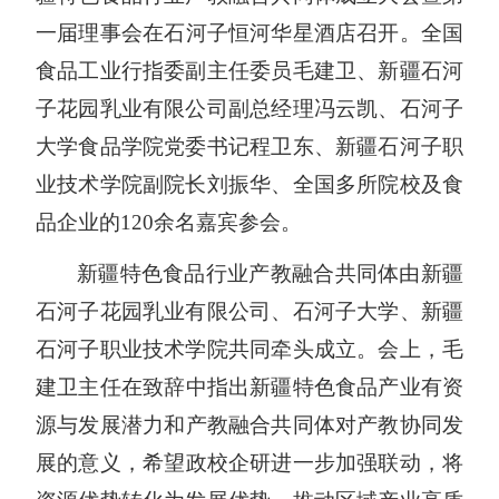
一届理事会
在石河子恒河华星酒店召开
。全国
食品工业行指委副主任委员毛建卫、新疆石河
子花园乳业有限公司副总经理冯云凯、石河子
大学食品学院党委书记程卫东、新疆石河子职
业技术学院副院长刘振华
、
全国多所院校
及
食
品企业的
120余名嘉宾参会。
新疆特色食品行业产教融合共同体由新疆
石河子花园乳业有限公司、石河子大学、新疆
石河子职业技术学院共同牵头成立。会上，毛
建卫主任
在致辞中指出
新疆特色食品产业有资
源与发展潜力
和
产教融合共同体
对
产教协同发
展
的意义
，
希望
政校企研
进一步加强
联动
，
将