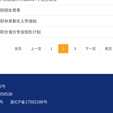
年高职招生简章
年高职补录新生入学须知
年高职分省分专业招生计划
首页
上一页
1
2
3
下一页
尾页
5号
059538
1号
新ICP备17002188号