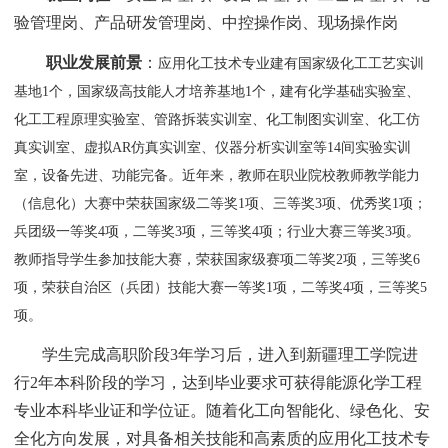
验管理岗、产品研发管理岗、中控操作岗、现场操作岗
职业发展前景
：
应用化工技术专业建有国家级化工工艺实训
基地
1
个，国家级高技能人才培养基地
1
个，建有化学基础实验室、
化工工程原理实验室、管路拆装实训室、化工制图实训室、化工仿
真实训室、虚拟
AR
仿真实训室、仪器分析实训室等
14
间实验实训
室，设备先进、功能完备。近年来，教师在职业院校教师教学能力
（信息化）大赛中荣获国家级二等奖
1
项、三等奖
3
项、优秀奖
1
项；
兵团级一等奖
4
项，二等奖
3
项，三等奖
4
项；行业大赛三等奖
3
项。
教师指导学生参加技能大赛，荣获国家级赛项二等奖
2
项，三等奖
6
项，荣获自治区（兵团）技能大赛一等奖
1
项，二等奖
4
项，三等奖
5
项。
学生完成高职阶段
3
年学习后，进入到新疆理工学院进
行
2
年本科阶段的学习，达到毕业要求可获得能源化学工程
专业本科毕业证和学位证。随着化工向智能化、绿色化、安
全化方向发展，对具备相关技能和高素质的应用化工技术专