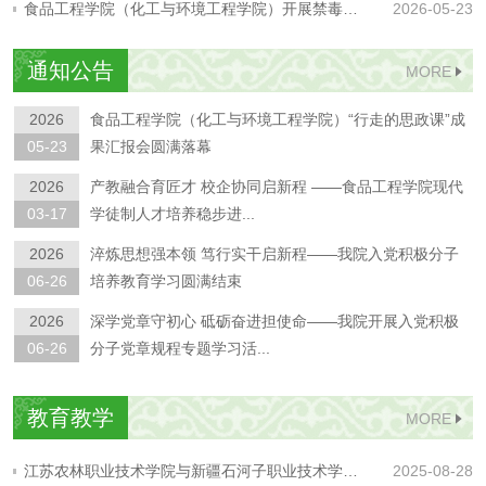
食品工程学院（化工与环境工程学院）开展禁毒专题宣讲活动
2026-05-23
05-26
份有限公司进行订单班人...
2026
食品工程学院（化工与环境工程学院）开展禁毒专题宣讲
通知公告
MORE
05-23
活动
2026
食品工程学院（化工与环境工程学院）“行走的思政课”成
05-23
果汇报会圆满落幕
2026
产教融合育匠才 校企协同启新程 ——食品工程学院现代
03-17
学徒制人才培养稳步进...
2026
淬炼思想强本领 笃行实干启新程——我院入党积极分子
06-26
培养教育学习圆满结束
2026
深学党章守初心 砥砺奋进担使命——我院开展入党积极
06-26
分子党章规程专题学习活...
2026
新疆石河子职业技术学院召开鲁抗医药2025级订单班招
教育教学
06-26
生动员大会
MORE
江苏农林职业技术学院与新疆石河子职业技术学院开展专题分享交流会
2025-08-28