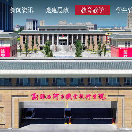
导
采
务平台
开清单目录
历史沿革
通知公告
学术委员会
信息公开年度报告
新闻资讯
党建思政
教育教学
学生
人
育
工作
题
产教融合
象
平安校园