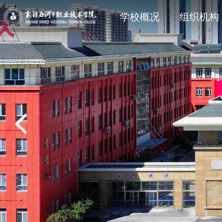
学院简介
石职动态
科研动态
信息公开法规与制度
现任领
院部风
创新服
主动公
学校概况
组织机构
党建专题
教学动态
学工处
招生专题
思政育
双创教
共青团
就业专
校风校训
媒体关注
科协技术学会
信息公开其它
石职印
语言文字建设