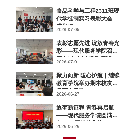
动
食品科学与工程2311班现
代学徒制实习表彰大会圆
满举行
2026-07-05
表彰志愿先进 绽放青春光
彩——现代服务学院召开
第九届“中国-亚欧博览
2026-07-01
会”志愿...
聚力向新 暖心护航｜继续
教育学院举办期末校友微
见面会活动
2026-06-27
逐梦新征程 青春再启航
——现代服务学院圆满举
行2026届毕业典礼
2026-06-26