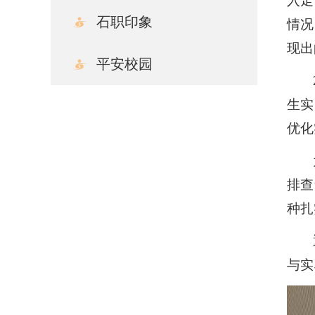
入走
石职印象
情况
现出
平安校园
生实
优化
排查
种扎
与实