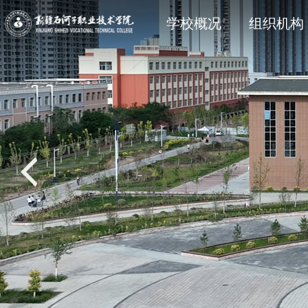
学院简介
石职动态
科研动态
信息公开法规与制度
现任领
院部风
创新服
主动公
学校概况
组织机构
党建专题
教学动态
学工处
招生专题
思政育
双创教
共青团
就业专
校风校训
媒体关注
科协技术学会
信息公开其它
石职印
语言文字建设