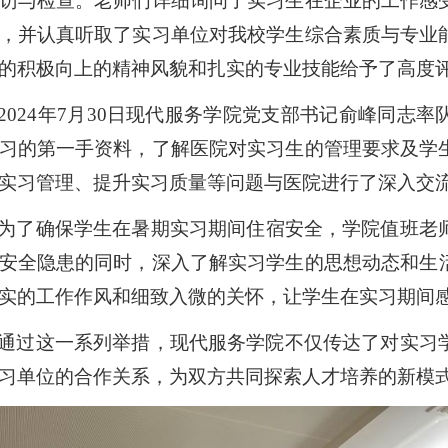
访与检查。老师们详细询问了实习生在企业的工作感
，并认真听取了实习单位对我校学生综合素质与专业
的积极向上的精神风貌和扎实的专业技能给予了高度
2024年7月30日现代服务学院党支部书记俞峰同志
习的第一手资料，了解医院对实习生的管理要求及学
实习管理、提升实习质量等问题与医院进行了深入交
为了确保学生在
暑期
实习期间住宿安全，学院值班老
安全隐患
的
同时，
深入
了解
实习学生
的思想动态和生
实的工作作风和细致入微的关怀，让学生在实习期间
通过这一系列举措，现代服务学院不仅传达了对实习
习单位的合作关系，为双方共同探索人才培养的新模