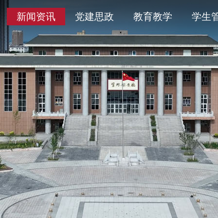
导
采
务平台
开清单目录
历史沿革
通知公告
学术委员会
信息公开年度报告
新闻资讯
党建思政
教育教学
学生
人
育
工作
题
产教融合
象
平安校园