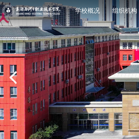
学院简介
石职动态
科研动态
信息公开法规与制度
现任领
院部风
创新服
主动公
学校概况
组织机构
党建专题
教学动态
学工处
招生专题
思政育
双创教
共青团
就业专
校风校训
媒体关注
科协技术学会
信息公开其它
石职印
语言文字建设