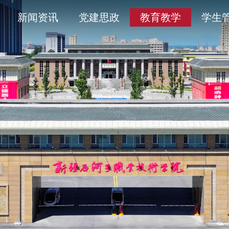
导
采
务平台
开清单目录
历史沿革
通知公告
学术委员会
信息公开年度报告
新闻资讯
党建思政
教育教学
学生
人
育
工作
题
产教融合
象
平安校园