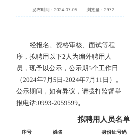
发布时间：2024-07-05
浏览量：
2972
经报名、资格审核、面试等程
序，拟聘用以下
2
人
为编外聘用人
员
，现予以公示，公示期
5
个工作日
（
2024
年
7
月
5
日
-2024
年
7
月
11
日）。
公示期间，如有异议，请拨
打监督举
报电话
:0993-
2059599
。
拟聘用人员名单
序号
姓名
身份证号码