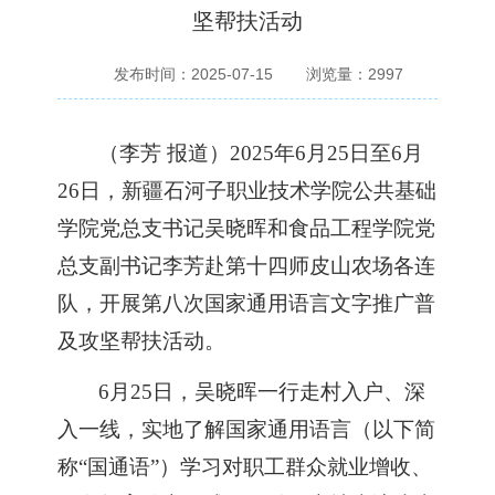
坚帮扶活动
发布时间：2025-07-15
浏览量：
2997
（
李芳
报道
）
2025年
6
月
2
5
日至
6
月
2
6
日
，新疆石河子职业技术学院
公共基础
学院
党总支
书记吴晓晖和食品工程学院
党
总支
副书记李芳赴
第十四师
皮山农场各连
队
，
开展第
八
次国家通用语言文字
推广普
及攻坚帮扶活动
。
6月
2
5日，吴晓晖
一行走村入户、深
入
一线
，实地了解
国家通用语言（以下简
称
“国通语”）
学习对职工群众就业增收、