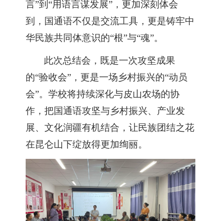
言
”
到
“
用语言谋发展
”
，更加深刻体会
到
，
国通语不仅是交流工具，更是铸牢中
华民族共同体意识的
“
根
”
与
“
魂
”
。
此次总结会，既是一次攻坚成果
的
“验收会”，更是一场乡村振兴的“动员
会”。
学校
将持续深化与皮山农场的协
作，把国通语攻坚与乡村振兴、产业发
展、文化润疆有机结合，让民族团结之花
在昆仑山下绽放得更加绚丽。