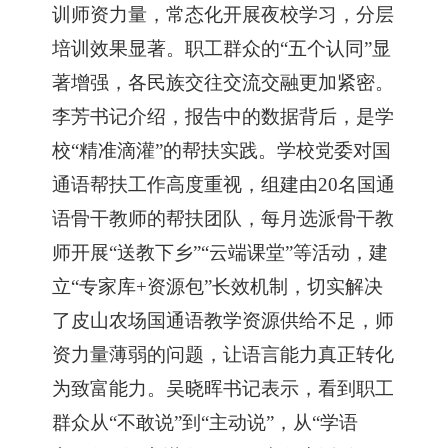
训师资力量，常态化开展夜校学习，分层
培训效果显著。
职工群众的
“五个认同”
显
著增强，各民族交往交流交融更加紧密。
李芳
书记
介绍，报告中的数据背后，是
学
校
“精准滴灌”的帮扶实践。
学校
党委对国
通语帮扶工作高度重视，
组建由
20
名国通
语骨干教师的帮扶团队，每月选派骨干教
师开展
“送教下乡”“云端课堂”等活动
，
建
立
“
专家库
+资源包
”
长效机制，
切实解决
了皮山农场国通语
教学资源供给不足
，
师
资力量薄弱的问题
，让语言能力真正转化
为致富能力。吴晓晖
书记
表示，
看到职工
群众从
“
不敢说
”
到
“
主动说
”
，从
“
学语