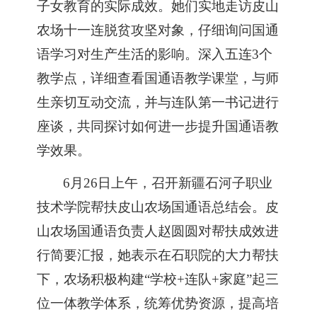
子女教育的实际成效。
她们
实地走访皮山
农场十一连脱贫攻坚对象，
仔细询问国通
语学习对生产生活的影响
。
深入五连
3个
教学点，详细查看国通语教学课堂，与师
生亲切互动交流，并与连队第一书记进行
座谈，共同探讨如何进一步提升国通语教
学效果。
6
月
26
日上午，
召开新疆石河子职业
技术学院帮扶皮山农场国通语总结会
。
皮
山农场国通语负责人赵圆圆对帮扶成效进
行简要汇报
，她表示
在
石职院
的
大力
帮扶
下，
农场积极
构建
“
学校
+连队+家庭
”
起
三
位一体教学体系，
统筹优势资源，提高培