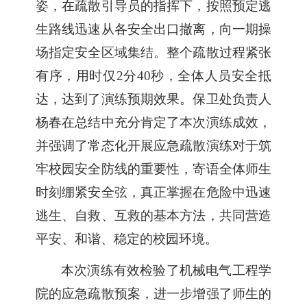
姿
，
在疏散引导员的指挥下
，
按照预定逃
生路线
迅速
从各安全出口撤离，向
一期操
场
指定安全区域
集结
。整个疏散过程紧张
有序
，用时仅
2分40秒，全体人员安全抵
达
，
达到了演练预期效果
。
保卫处负责人
杨春
在总结中
充分肯定了
本次演练成效
，
并强调了常态化开展应急疏散演练对于
筑
牢
校园安全
防线的
重要性
，
寄语
全体师生
时刻绷紧安全弦，真正掌握在危险中迅速
逃生、自救、互救的基本方法，共同营造
平安、和谐、稳定的校园环境。
本次演练有效检验了
机械电气工程学
院
的应急疏散预案，
进一步
增强了师生的