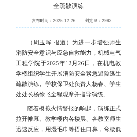
全疏散演练
发布时间：2025-12-26
浏览量：
2993
（周玉晖
报道）为进一步增强师生
消防安全意识与应急自救能力，
机械电气
工程学院
于
2025年12月26日
，
在机电教
学楼组织
学生开展
消防安全紧急避险逃生
疏散演练。学校保卫处
负责人
杨春、学生
处
处长
杨徐飞全程观摩
并
指导演练。
随着
模拟火情警报
的
响起
，
演练正式
拉开帷幕
。教学楼内各楼层、各教室师生
迅速反应，用湿毛巾等捂住口鼻，弯腰低