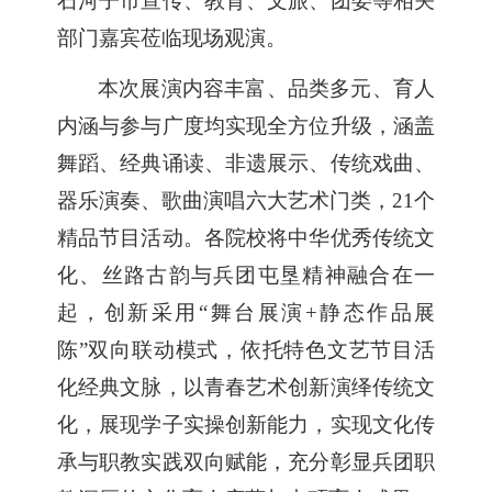
石河子市宣传、教育、文旅、团委等相关
部门嘉宾莅临现场观演。
本次展演内容丰富、品类多元、育人
内涵与参与广度
均
实现全方位升级
，
涵盖
舞蹈、经典诵读、非遗
展示
、传统戏曲、
器乐演奏、歌曲演唱六大艺术门类，
21个
精品节目活动。各院校
将
中华优秀传统文
化、丝路古韵与兵团屯垦精神
融合在一
起
，创新采用
“舞台展演+静态作品展
陈”双向联动模式，依托特色文艺节目活
化经典文脉，以青春艺术创新演绎传统文
化
，
展现学子实操创新能力，实现文化传
承与职教实践双向赋能，充分彰显兵团职