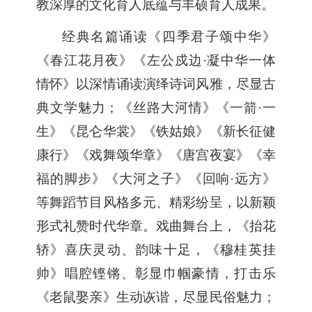
教深厚的文化育人底蕴与丰硕育人成果。
经典名篇诵读《四季君子颂中华》
《春江花月夜》《左公戍边
·凝中华一体
情怀》以深情诵读演绎诗词风雅，尽显古
典文学魅力；《丝路大河情》《一箭·一
生》《昆仑华裳》《铁姑娘
》《
新长征健
康行》《戏舞颂华章》《唐宫夜宴》《幸
福的脚步》《大河之子》《回响
·远方》
等舞蹈节目风格多元、精彩纷呈，以新颖
形式礼赞时代华章。戏曲舞台上，《抬花
轿》喜庆灵动、韵味十足，《穆桂英挂
帅》唱腔铿锵、彰显巾帼豪情，打击乐
《老鼠娶亲》生动诙谐，尽显民俗魅力；