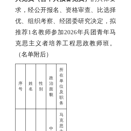
求
，经
公开
报名
、
资格审查、比选择
优、组织考察、
经团委研究决定，
拟
推荐
1
名教师参加
2026
年
兵团青年马
克思主义者培养工程
思政教师
班
。
（
名单附后
）
所
在
政
单
序
姓
性
治
位
号
名
别
面
及
貌
职
务
马
克
思
中