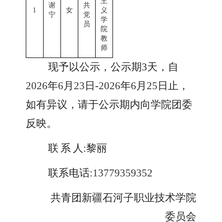
主
谢
共
1
女
义
宁
党
学
员
院
教
师
现
予以
公示，公示期
3天
，
自
2026
年
6
月
23
日
-
2026
年
6
月
25
日
止
，
如有异议，请于公示期内向学院团委
反映。
联
系
人
:
黎丽
联系电话
:
13779359352
共青团新疆石河子职业技术学院
委员会