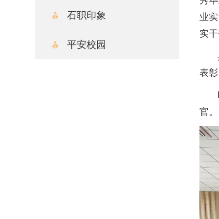
秀毕
石职印象
业实
实干
平安校园
表彰
官。