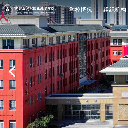
学院简介
石职动态
科研动态
信息公开法规与制度
现任领
院部风
创新服
主动公
学校概况
组织机构
党建专题
教学动态
学工处
招生专题
思政育
双创教
共青团
就业专
校风校训
媒体关注
科协技术学会
信息公开其它
石职印
语言文字建设