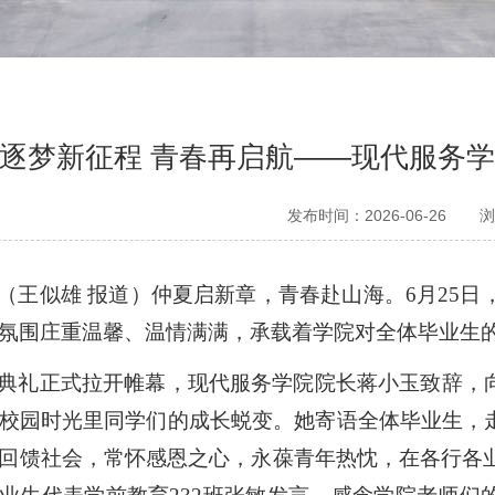
逐梦新征程 青春再启航——现代服务学
发布时间：2026-06-26
浏
（王似雄
报道）仲夏启新章，青春赴山海。
6月2
5
日
氛围庄重温馨、温情满满，承载着学院对全体毕业生
典礼正式拉开帷幕，现代服务学院院长蒋小玉致辞
，
校园时光里同学们的成长蜕变
。
她寄语全体毕业生，
回馈社会，常怀感恩之心，永葆青年热忱，在各行各