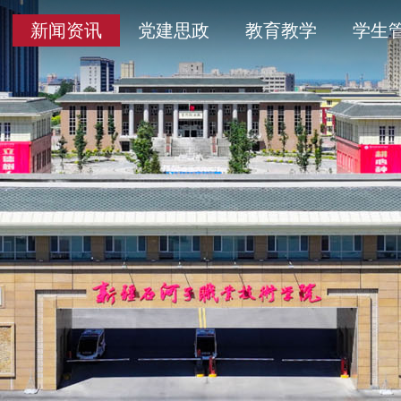
导
采
务平台
开清单目录
历史沿革
通知公告
学术委员会
信息公开年度报告
新闻资讯
党建思政
教育教学
学生
人
育
工作
题
产教融合
象
平安校园