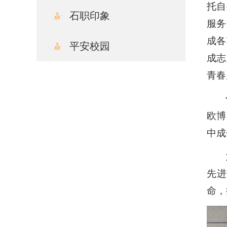
托自
石职印象
服务
成各
平安校园
成志
青春
欧博
中成
先进
命，