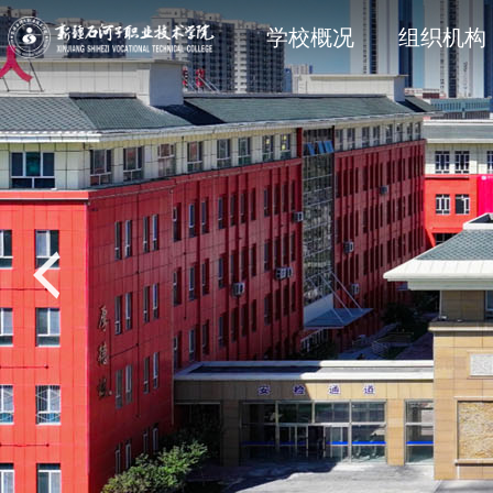
学院简介
石职动态
科研动态
信息公开法规与制度
现任领
院部风
创新服
主动公
学校概况
组织机构
党建专题
教学动态
学工处
招生专题
思政育
双创教
共青团
就业专
校风校训
媒体关注
科协技术学会
信息公开其它
石职印
语言文字建设