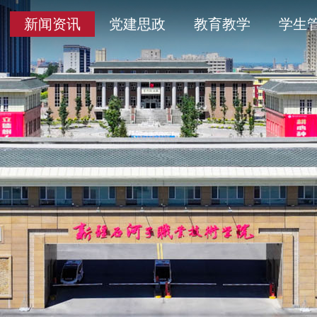
导
采
务平台
开清单目录
历史沿革
通知公告
学术委员会
信息公开年度报告
新闻资讯
党建思政
教育教学
学生
人
育
工作
题
产教融合
象
平安校园