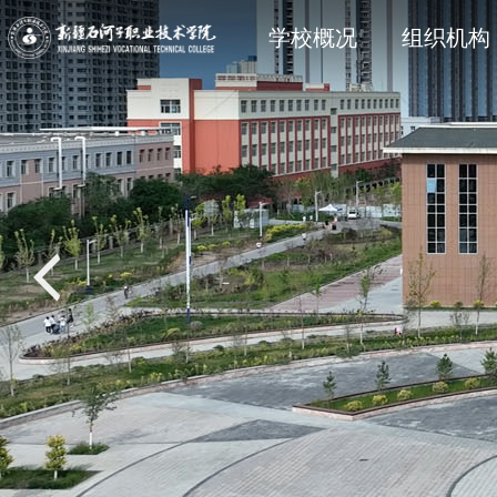
学院简介
石职动态
科研动态
信息公开法规与制度
现任领
院部风
创新服
主动公
学校概况
组织机构
党建专题
教学动态
学工处
招生专题
思政育
双创教
共青团
就业专
校风校训
媒体关注
科协技术学会
信息公开其它
石职印
语言文字建设