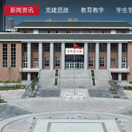
导
采
务平台
开清单目录
历史沿革
通知公告
学术委员会
信息公开年度报告
新闻资讯
党建思政
教育教学
学生
人
育
工作
题
产教融合
象
平安校园