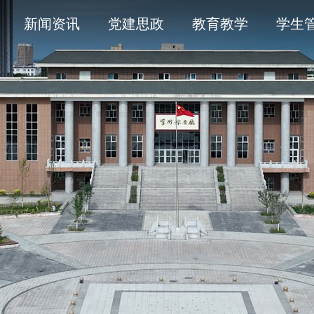
导
采
务平台
开清单目录
历史沿革
通知公告
学术委员会
信息公开年度报告
新闻资讯
党建思政
教育教学
学生
人
育
工作
题
产教融合
象
平安校园