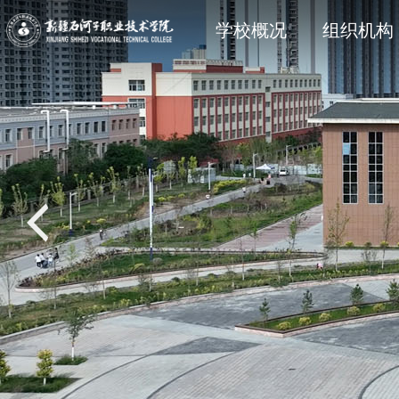
学院简介
石职动态
科研动态
信息公开法规与制度
现任领
院部风
创新服
主动公
学校概况
组织机构
党建专题
教学动态
学工处
招生专题
思政育
双创教
共青团
就业专
校风校训
媒体关注
科协技术学会
信息公开其它
石职印
语言文字建设