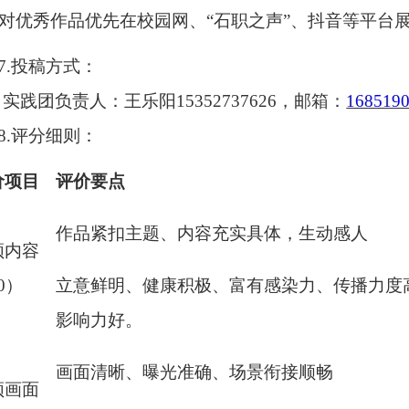
对优秀作品优先在校园网、“石职之声”、抖音等平台
7.
投稿方式：
实践团负责人：王乐阳
15352737626，邮箱：
168519
8.评分细则：
价项目
评价要点
作品紧扣主题、
内容充实具体，生动感人
频内容
0）
立意鲜明、健康积极、富有感染力、传播力度
影响力好。
画面清晰、曝光准确
、
场景衔接顺畅
频画面