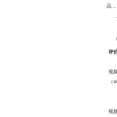
品，
评
视
（
4
视