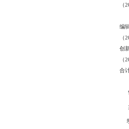
（
2
编
（
2
创
（
2
合