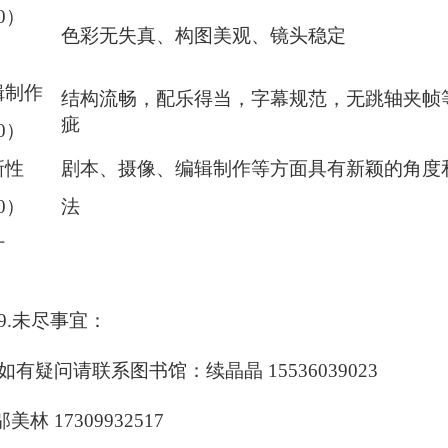
0）
色彩无失真、构图美观、镜头稳定
辑制作
结构流畅，配乐得当，字幕规范，无跳轴夹帧
疵
0
）
新性
剧本、摄像、编辑制作等方面具有新颖的角度
0
）
法
计
9.未尽事宜：
如有疑问请联系图书馆：续晶晶
15536039023
邬美林
17309932517