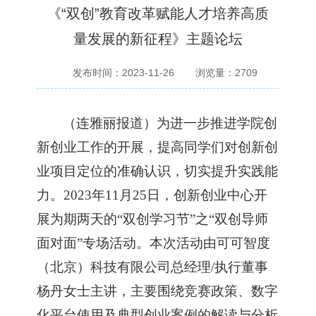
《“双创”教育改革赋能人才培养高质
量发展的新征程》主题论坛
发布时间：2023-11-26
浏览量：
2709
（
连雅丽报道
）
为
进一步
推进学院创
新创业工作的
开展
，提高同学们对
创新创
业项目
定位的准确认识
，
切实提升
实践
能
力
。
2023年11月25日，创新创业中心开
展为期两天的“双创学习节”之“双创导师
面对面”专场活动。本次活动由可可智度
（北京）科技有限公司总经理/执行董事
杨丹女士主讲，主要围绕竞赛政策、数字
化平台使用及典型创业案例的解读与分析