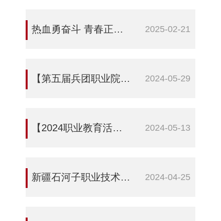
热血勇奋斗 青春正当燃——新疆石河子职业技术学院开展观影《哪吒2》大思政实践活动
2025-02-21
【第五届兵团职业院校传承优秀传统文化素养大赛】大型舞台剧《大漠誓言》惊艳第五届兵团职业院校传承中华优秀传统文化素养大赛
2024-05-29
【2024职业教育活动周】学思践悟挺膺担当——新疆石河子职业技术学院举办“行走的思政课”展示暨表彰大会
2024-05-13
新疆石河子职业技术学院召开党纪学习教育启动部署会
2024-04-25