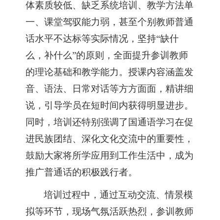
体素质较低、缺乏系统培训、教学方法单
一、课堂驾驭能力弱
，
甚至
个别
教师普通
话水平不达标等实际情况
，
坚持
“
缺什
么
，
补什么
”
的原则
，
全面提升参训教师
的理论基础和教学能力。授课内容涵盖发
音、语法、日常对话等方方面面
，
精讲细
说
，
引导学员在短时间内获得明显进步。
同时
，
培训还特别强调了国通语学习在促
进民族团结、深化文化交流中的重要性
，
鼓励大家将所学应用到工作生活中
，
成为
推广普通话的积极践行者。
培训过程中
，
通过互动交流、情景模
拟等环节
，
现场气氛活跃热烈
，
参训教师