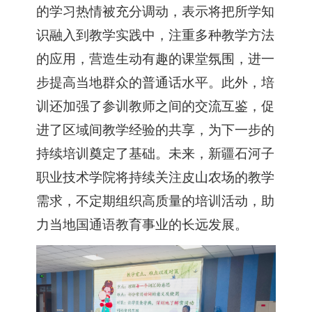
的学习热情被充分调动
，
表示将把所学知
识融入到教学实践中
，
注重多种教学方法
的应用
，
营造生动有趣的课堂氛围
，
进一
步提高当地群众的普通话水平。此外
，
培
训还加强了参训教师之间的交流互鉴
，
促
进了区域间教学经验的共享
，
为下一步的
持续培训奠定了基础。未来
，
新疆
石河子
职业技术学院将持续关注皮山农场的教学
需求
，
不定期组织高质量的培训活动
，
助
力当地国通语教育事业的长远发展。