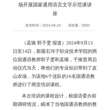
场开展国家通用语言文字示范课讲
座
发布时间：2024-09-23
浏览量：
3000
（
孟璐
郭子雯
报道
）
2024年
9月13
日至14日
，新疆石河子职业技术学院
的
两
位
国通语
教师郭子雯和孟璐
，
于
推普周
启
动仪式当天，
将他们的专业知识带到了皮
山农场
，
为该地
6个连队的16名国通语教
师进行了两堂培训课程。
本次培训的
课程设计
，
根据语委办前
期调研情况，
瞄准了当地国通语教师的整