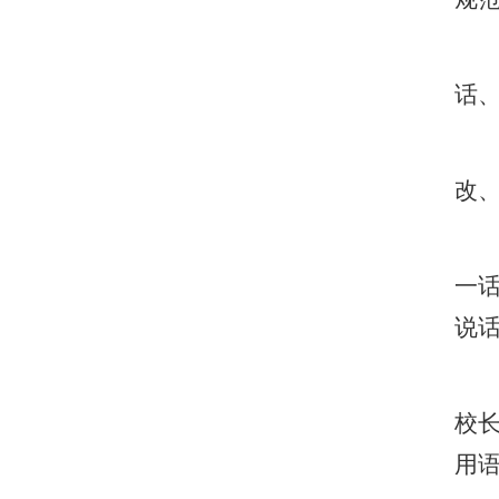
话
改
一
说
校
用