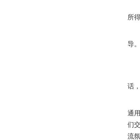
所
导
话
通
们
流