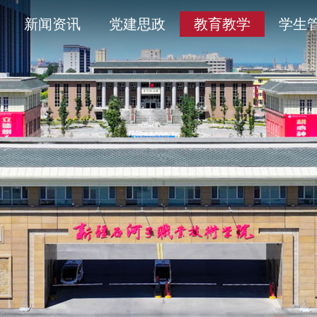
导
采
务平台
开清单目录
历史沿革
通知公告
学术委员会
信息公开年度报告
新闻资讯
党建思政
教育教学
学生
人
育
工作
题
产教融合
象
平安校园