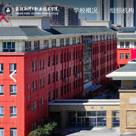
学院简介
石职动态
科研动态
信息公开法规与制度
现任领
院部风
创新服
主动公
学校概况
组织机构
党建专题
教学动态
学工处
招生专题
思政育
双创教
共青团
就业专
校风校训
媒体关注
科协技术学会
信息公开其它
石职印
语言文字建设