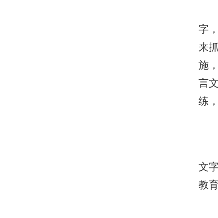
字
来
施
言
练
文
教