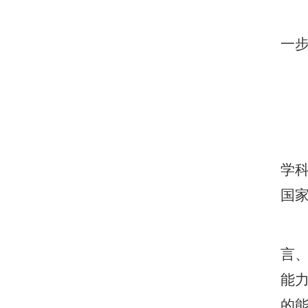
一
学
国
言
能
的